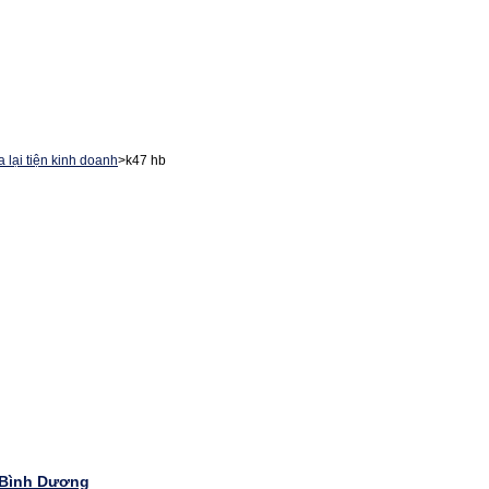
lại tiện kinh doanh
>
k47 hb
 Bình Dương