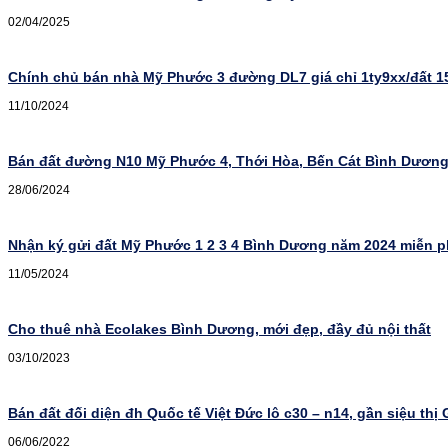
02/04/2025
Chính chủ bán nhà Mỹ Phước 3 đường DL7 giá chỉ 1ty9xx/đất 
11/10/2024
Bán đất đường N10 Mỹ Phước 4, Thới Hòa, Bến Cát Bình Dươn
28/06/2024
Nhận ký gửi đất Mỹ Phước 1 2 3 4 Bình Dương năm 2024 miễn p
11/05/2024
Cho thuê nhà Ecolakes Bình Dương, mới đẹp, đầy đủ nội thất
03/10/2023
Bán đất đối diện đh Quốc tế Việt Đức lô c30 – n14, gần siệu thị
06/06/2022