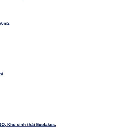
150m2
g
hí
 GO, Khu sinh thái Ecolakes.