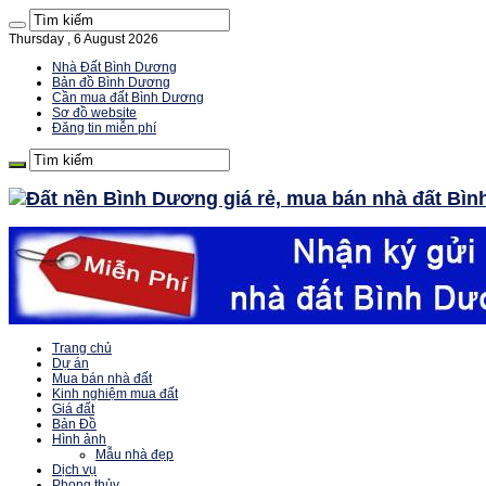
Thursday , 6 August 2026
Nhà Đất Bình Dương
Bản đồ Bình Dương
Cần mua đất Bình Dương
Sơ đồ website
Đăng tin miễn phí
Trang chủ
Dự án
Mua bán nhà đất
Kinh nghiệm mua đất
Giá đất
Bản Đồ
Hình ảnh
Mẫu nhà đẹp
Dịch vụ
Phong thủy