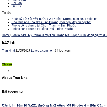
Hỏi đáp
Liên hệ
Tin tức
Nhận ký gửi đất Mỹ Phước 1 2 3 4 Bình Dương năm 2024 miễn phí
Cho thuê nhà Ecolakes Bình Dương, mới đẹp, đầy đủ nội thất
Phòng công chứng tại Chơn Thành – Bình Phước
Phòng công chứng tại Đồng Phú – Bình Phước
Home
>
Bán lô K49 - Mỹ Phước 3 mặt tiền đường NK13 rộng 36m, đông người qua 
k47 hb
Tran Nhai
21/05/2017
Leave a comment
64 lượt xem
Chia sẻ
About Tran Nhai
Bài tương tự
Cần bán 16m lô 5a22, đường Na2 cổng Mỹ Phước 4 – Bến Cát –