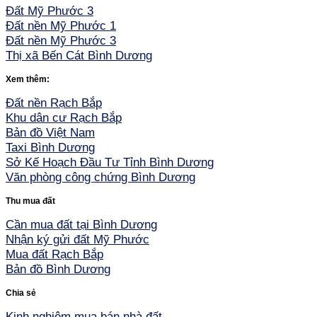
Đất Mỹ Phước 3
Đất nền Mỹ Phước 1
Đất nền Mỹ Phước 3
Thị xã Bến Cát Bình Dương
Xem thêm:
Đất nền Rạch Bắp
Khu dân cư Rạch Bắp
Bản đồ Việt Nam
Taxi Bình Dương
Sở Kế Hoạch Đầu Tư Tỉnh Bình Dương
Văn phòng công chứng Bình Dương
Thu mua đất
Cần mua đất tại Bình Dương
Nhận ký gửi đất Mỹ Phước
Mua đất Rạch Bắp
Bản đồ Bình Dương
Chia sẻ
Kinh nghiệm mua bán nhà đất