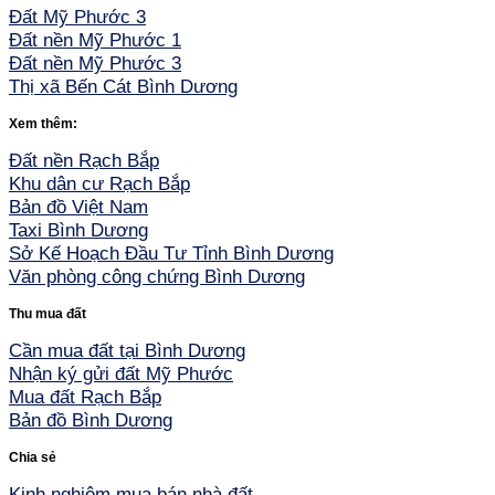
Đất Mỹ Phước 3
Đất nền Mỹ Phước 1
Đất nền Mỹ Phước 3
Thị xã Bến Cát Bình Dương
Xem thêm:
Đất nền Rạch Bắp
Khu dân cư Rạch Bắp
Bản đồ Việt Nam
Taxi Bình Dương
Sở Kế Hoạch Đầu Tư Tỉnh Bình Dương
Văn phòng công chứng Bình Dương
Thu mua đất
Cần mua đất tại Bình Dương
Nhận ký gửi đất Mỹ Phước
Mua đất Rạch Bắp
Bản đồ Bình Dương
Chia sẻ
Kinh nghiệm mua bán nhà đất