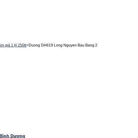
 giá 1 tỷ 250tr
>
Duong DH619 Long Nguyen Bau Bang 2
 Bình Dương