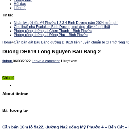
Hỏi đáp
Liên hệ
Tin tức
Nhận ký gửi đất Mỹ Phước 1 2 3 4 Bình Dương năm 2024 miễn phí
Cho thuê nhà Ecolakes Bình Dương, mới đẹp, đầy đủ nội thất
Phòng công chứng tại Chơn Thành – Bình Phước
Phòng công chứng tại Đồng Phú – Bình Phước
Home
>
Cần bán đất Bàu Bàng đường DH619 liên huyện chuẩn bị QH mở rộng 45m
Duong DH619 Long Nguyen Bau Bang 2
tintran
06/03/2022
Leave a comment
1 lượt xem
Chia sẻ
About tintran
Bài tương tự
Cần bán 16m lô 5a22, đường Na2 cổng Mỹ Phước 4 – Bến Cát –