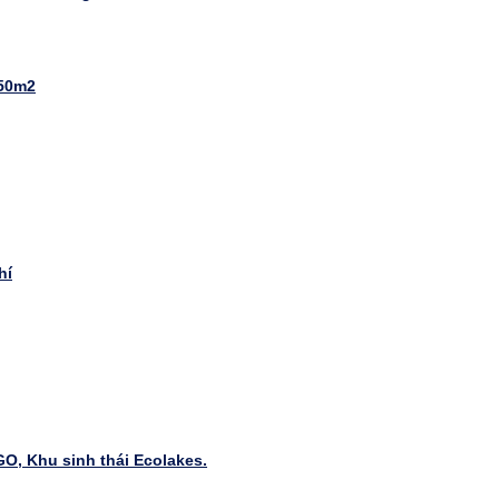
150m2
g
hí
 GO, Khu sinh thái Ecolakes.