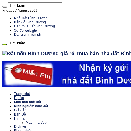
Friday , 7 August 2026
Nhà Đất Bình Dương
Bản đồ Bình Dương
Cần mua đất Bình Dương
Sơ đồ website
Đăng tin miễn phí
Trang chủ
Dự án
Mua bán nhà đất
Kinh nghiệm mua đất
Giá đất
Bản Đồ
Hình ảnh
Mẫu nhà đẹp
Dịch vụ
Phong thủy