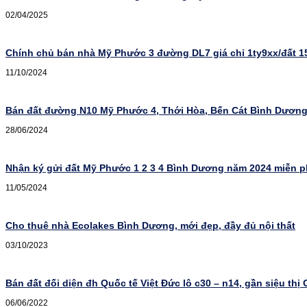
02/04/2025
Chính chủ bán nhà Mỹ Phước 3 đường DL7 giá chỉ 1ty9xx/đất 
11/10/2024
Bán đất đường N10 Mỹ Phước 4, Thới Hòa, Bến Cát Bình Dươn
28/06/2024
Nhận ký gửi đất Mỹ Phước 1 2 3 4 Bình Dương năm 2024 miễn p
11/05/2024
Cho thuê nhà Ecolakes Bình Dương, mới đẹp, đầy đủ nội thất
03/10/2023
Bán đất đối diện đh Quốc tế Việt Đức lô c30 – n14, gần siệu thị
06/06/2022