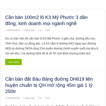
Cần bán 100m2 lô K3 Mỹ Phước 3 dân
đông, kinh doanh mọi ngành nghề
09/04/2022
Mua bán
0
89
Do có việc nên tôi cần bán lô K3 Mỹ Phước 3 gần chợ, trường tiểu học
Thới Hoà, dân cư đông đúc. Lô K3 nằm ở đường KK2 ngay sau đường
NE8 và đường DK5A rộng 25m tuyến đường chính xuyên suốt của khu K
nối với khu J và đường NE8 để đi về TP mới Bình Dương.Diện tích …
xem thêm
Cần bán đất Bàu Bàng đường DH619 liên
huyện chuẩn bị QH mở rộng 45m giá 1 tỷ
250tr
06/03/2022
Mua bán
0
93