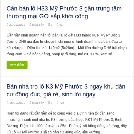
Cần bán lô H33 Mỹ Phước 3 gần trung tâm
thương mại GO sắp khởi công
21/02/2022
Mua bán
0
41
Cần tiền kinh doanh nên tôi bán lại lô đất H33 thuộc KCN Mỹ Phước 3
đường DH6 giá đầu tư cho anh chị mua ở, kinh doanh mua bán, đầu tư
đều được. – Diện tích đất 140m2 (5x28m) – Mặt tiền đường DH6 trải nhựa
rộng 20m. – Sổ hồng riêng, pháp lý rõ ràng, thổ cư 100%, xem sổ …
xem thêm
Bán nhà trọ lô K3 Mỹ Phước 3 ngay khu dân
cư đông đúc, giá rẻ, sinh lời ngay
15/02/2020
Mua bán
0
726
Hiện tôi đang rất cần tiền để lo công việc gia đình nên tôi cần sang
nhượng nhanh một nhà trọ K3 hướng bắc thuộc KĐT Mỹ Phước 3, Bình
Dương. Diện tích: 100m2 = 4m x 25m. Pháp lý: sổ hồng riêng, rõ ràng, đầy
đủ Lô K3 Mỹ Phước 3 đã có dân cư đông đúc, đầu đường …