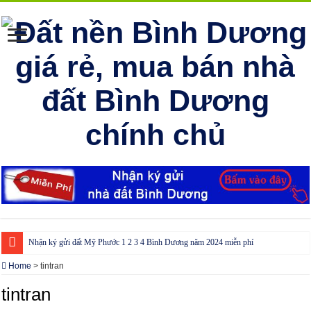
Nhận ký gửi đất Mỹ Phước 1 2 3 4 Bình Dương năm 2024 miễn phí
Cho thuê nhà Ecolakes Bình Dương, mới đẹp, đầy đủ nội thất
Home
>
tintran
Phòng công chứng tại Chơn Thành – Bình Phước
tintran
Phòng công chứng tại Đồng Phú – Bình Phước