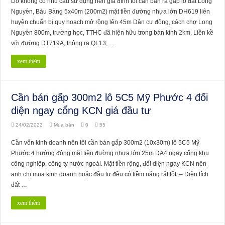
Do không có nhu cầu sử dụng nên gia đình tôi cần bán ra gấp lô đất Long
Nguyên, Bàu Bàng 5x40m (200m2) mặt tiền đường nhựa lớn DH619 liên
huyện chuẩn bị quy hoạch mở rộng lên 45m Dân cư đông, cách chợ Long
Nguyên 800m, trường học, TTHC đã hiện hữu trong bán kính 2km. Liền kề
với đường DT719A, thông ra QL13, …
xem thêm
Cần bán gấp 300m2 lô 5C5 Mỹ Phước 4 đối
diện ngay cổng KCN giá đầu tư
24/02/2022
Mua bán
0
55
Cần vốn kinh doanh nên tôi cần bán gấp 300m2 (10x30m) lô 5C5 Mỹ
Phước 4 hướng đông mặt tiền đường nhựa lớn 25m DA4 ngay cổng khu
công nghiệp, công ty nước ngoài. Mặt tiền rộng, đối diện ngay KCN nên
anh chị mua kinh doanh hoặc đầu tư đều có tiềm năng rất tốt. – Diện tích
đất …
xem thêm