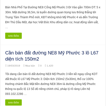
Bán Nhà Phố Tại Đường NE8 Cổng Mỹ Phước 3 Đi Vào gần 700m DT: 5 x
30m. Mặt đường 36,5m, là tuyến đường quan trọng lưu thông thẳng tới
Trung Tâm Thành Phố mới, KĐT không khói Mỹ Phước 4 và đến Trường
ĐH Thủ Dầu Một, đại học Việt Đức Khu đông dân cư, hoạt động sầm uất,
…
xem thêm
Cần bán đất đường NE8 Mỹ Phước 3 lô L67
diện tích 150m2
19/03/2019
Mua bán
0
1,420
Tôi đang cần bán lô đất đường NE8 Mỹ Phước 3 liền kề ngay cổng KDT
đất thuộc lô L67 Mỹ Phước 3: Diện tích 150m2 (5x30m), thổ cư 100%
Hướng chánh Bắc Mặt tiền đường NE8 36m là đường cổng Mỹ Phước
thông ra quốc lộ 13 Sổ đỏ riêng chính chủ, pháp lý rõ ràng Liên hệ
093.102.2286 …
xem thêm