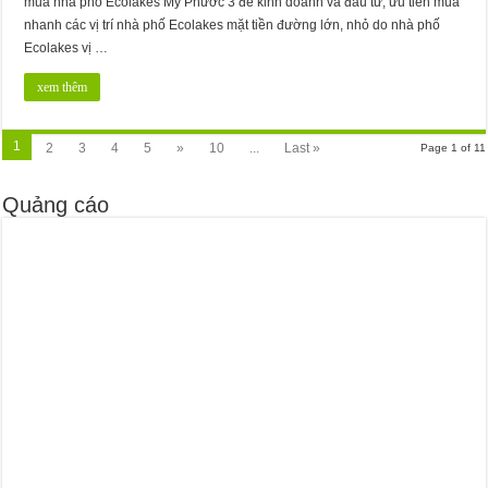
mua nhà phố Ecolakes Mỹ Phước 3 để kinh doanh và đầu tư, ưu tiên mua
nhanh các vị trí nhà phố Ecolakes mặt tiền đường lớn, nhỏ do nhà phố
Ecolakes vị …
xem thêm
1
2
3
4
5
»
10
...
Last »
Page 1 of 11
Quảng cáo