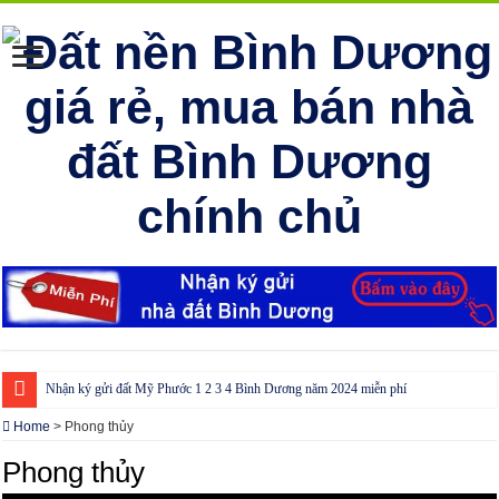
Nhận ký gửi đất Mỹ Phước 1 2 3 4 Bình Dương năm 2024 miễn phí
Cho thuê nhà Ecolakes Bình Dương, mới đẹp, đầy đủ nội thất
Home
>
Phong thủy
Phòng công chứng tại Chơn Thành – Bình Phước
Phong thủy
Phòng công chứng tại Đồng Phú – Bình Phước