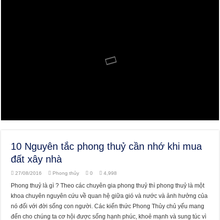
10 Nguyên tắc phong thuỷ cần nhớ khi mua
đất xây nhà
27/08/2016
Phong thủy
0
4,998
Phong thuỷ là gì ? Theo các chuyên gia phong thuỷ thì phong thuỷ là một
khoa chuyên nguyên cứu về quan hệ giữa gió và nước và ảnh hưởng của
nó đối với đời sống con người. Các kiến thức Phong Thủy chủ yếu mang
đến cho chúng ta cơ hội được sống hạnh phúc, khoẻ mạnh và sung túc vì