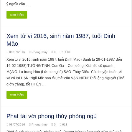
ý nghĩa căn …
xem thêm
Xem tử vi 2016, sinh năm 1987, tuổi Đinh
Mão
08/07/2016
Phong thủy
0
1,118
Xem tử vi 2016, sinh năm 1987, tuổi Đinh Mão (Sanh từ 29-01-1987 đến
16-02-1988) TƯỚNG TINH: Con Gà – Con dòng: Xích đế cô quanh.
MẠNG: Lư trung Hỏa (Lửa trong lò) SAO: Thủy Diệu: Có chuyện buồn, đi
xa có lợi HẠN: Ngũ Mộ: hao tài, mất của VẬN NIÊN: Thố lộng Nguyệt (Thỏ
giỡn trăng), tốt THIÊN …
xem thêm
Phát tài với phong thủy phòng ngủ
08/07/2016
Phong thủy
0
613
Phát tài với phong thủy phòng ngủ. Phong thủy phòng ngủ giúp chủ nhà