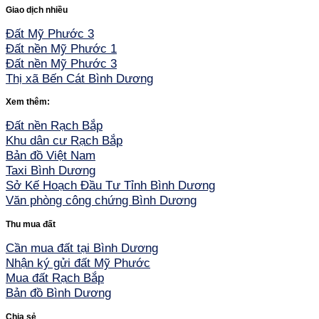
Giao dịch nhiều
Đất Mỹ Phước 3
Đất nền Mỹ Phước 1
Đất nền Mỹ Phước 3
Thị xã Bến Cát Bình Dương
Xem thêm:
Đất nền Rạch Bắp
Khu dân cư Rạch Bắp
Bản đồ Việt Nam
Taxi Bình Dương
Sở Kế Hoạch Đầu Tư Tỉnh Bình Dương
Văn phòng công chứng Bình Dương
Thu mua đất
Cần mua đất tại Bình Dương
Nhận ký gửi đất Mỹ Phước
Mua đất Rạch Bắp
Bản đồ Bình Dương
Chia sẻ