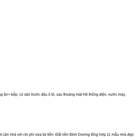
ăn+ bếp, có sân trước đậu ô tô, sau thoáng mát Hệ thống điện, nước máy,
 căn nhà với chi phí vừa túi tiền. Đất nền Bình Dương tổng hớp 11 mẫu nhà đẹp