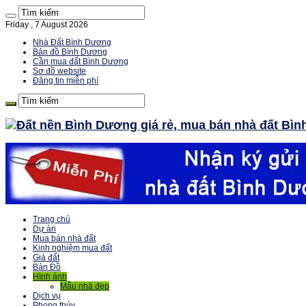
Friday , 7 August 2026
Nhà Đất Bình Dương
Bản đồ Bình Dương
Cần mua đất Bình Dương
Sơ đồ website
Đăng tin miễn phí
Trang chủ
Dự án
Mua bán nhà đất
Kinh nghiệm mua đất
Giá đất
Bản Đồ
Hình ảnh
Mẫu nhà đẹp
Dịch vụ
Phong thủy