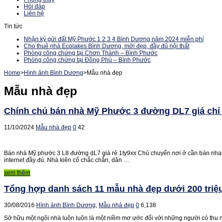
Hỏi đáp
Liên hệ
Tin tức
Nhận ký gửi đất Mỹ Phước 1 2 3 4 Bình Dương năm 2024 miễn phí
Cho thuê nhà Ecolakes Bình Dương, mới đẹp, đầy đủ nội thất
Phòng công chứng tại Chơn Thành – Bình Phước
Phòng công chứng tại Đồng Phú – Bình Phước
Home
>
Hình ảnh Bình Dương
>
Mẫu nhà đẹp
Mẫu nhà đẹp
Chính chủ bán nhà Mỹ Phước 3 đường DL7 giá chỉ
11/10/2024
Mẫu nhà đẹp
0
42
Bán nhà Mỹ phước 3 L8 đường dL7 giá rẻ 1ty9xx Chủ chuyển nơi ở cần bán nhan
internet đầy đủ. Nhà kiên cố chắc chắn, dân …
xem thêm
Tổng hợp danh sách 11 mẫu nhà đẹp dưới 200 tri
30/08/2016
Hình ảnh Bình Dương
,
Mẫu nhà đẹp
0
6,138
Sở hữu một ngôi nhà luôn luôn là một niềm mơ ước đối với những người có thu n