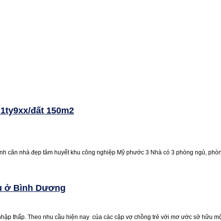
 1ty9xx/đất 150m2
h căn nhà đẹp tâm huyết khu công nghiệp Mỹ phước 3 Nhà có 3 phòng ngủ, phòng 
ệu ở Bình Dương
hập thấp. Theo nhu cầu hiện nay của các cặp vợ chồng trẻ với mơ ước sở hữu một