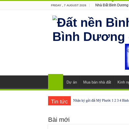
Nhà Đất Bình Dương
FRIDAY , 7 AUGUST 2026
Dự án
Mua bán nhà đất
Kinh n
Tin tức
Nhận ký gửi đất Mỹ Phước 1 2 3 4 Bìn
Cho thuê nhà Ecolakes Bình Dương, mới 
Bài mới
Phòng công chứng tại Chơn Thành – Bì
Phòng công chứng tại Đồng Phú – Bình