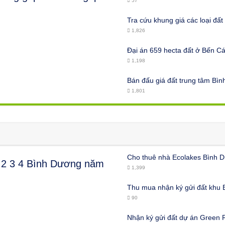
57
Tra cứu khung giá các loại đấ
1,826
Đại án 659 hecta đất ở Bến Cá
1,198
Bán đấu giá đất trung tâm B
1,801
Cho thuê nhà Ecolakes Bình D
 2 3 4 Bình Dương năm
1,399
Thu mua nhận ký gửi đất khu
90
Nhận ký gửi đất dự án Green 