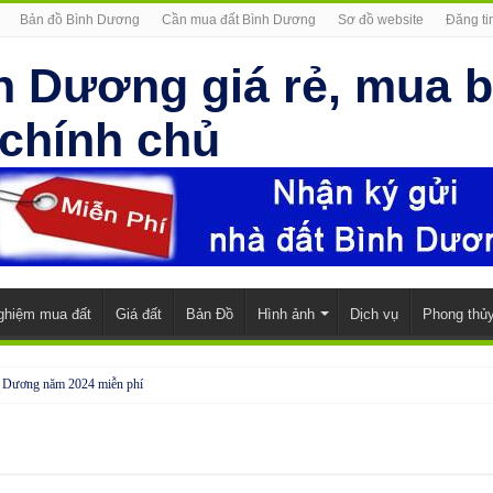
Bản đồ Bình Dương
Cần mua đất Bình Dương
Sơ đồ website
Đăng ti
ghiệm mua đất
Giá đất
Bản Đồ
Hình ảnh
Dịch vụ
Phong thủ
h Dương năm 2024 miễn phí
đẹp, đầy đủ nội thất
nh Phước
 Phước