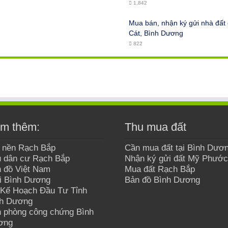
1,842
Mua bán, nhận ký gửi nhà đấ
Cát, Bình Dương
822
m thêm:
Thu mua đất
 nền Rạch Bắp
Cần mua đất tại Bình Dươ
 dân cư Rạch Bắp
Nhận ký gửi đất Mỹ Phước
 đồ Việt Nam
Mua đất Rạch Bắp
i Bình Dương
Bản đồ Bình Dương
Kế Hoạch Đầu Tư Tỉnh
nh Dương
 phòng công chứng Bình
ơng