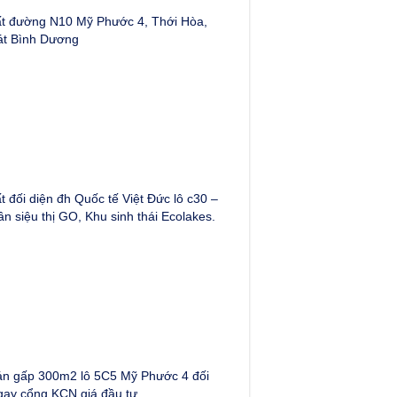
t đường N10 Mỹ Phước 4, Thới Hòa,
át Bình Dương
t đối diện đh Quốc tế Việt Đức lô c30 –
ần siệu thị GO, Khu sinh thái Ecolakes.
n gấp 300m2 lô 5C5 Mỹ Phước 4 đối
gay cổng KCN giá đầu tư