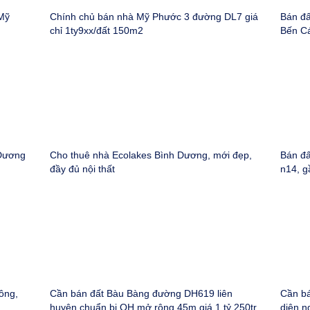
Mỹ
Chính chủ bán nhà Mỹ Phước 3 đường DL7 giá
Bán đấ
chỉ 1ty9xx/đất 150m2
Bến C
 Dương
Cho thuê nhà Ecolakes Bình Dương, mới đẹp,
Bán đấ
đầy đủ nội thất
n14, g
ông,
Cần bán đất Bàu Bàng đường DH619 liên
Cần bá
huyện chuẩn bị QH mở rộng 45m giá 1 tỷ 250tr
diện n