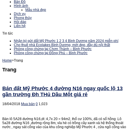
Bản Đồ
Hình ảnh
Mẫu nhà đẹp
Dịch vụ
Phong thủy
Hỏi đáp
Liên hệ
Tin tức
Nhận ký gửi đất Mỹ Phước 1 2 3 4 Bình Dương năm 2024 miễn phí
Cho thuê nhà Ecolakes Bình Dương, mới đẹp, đầy đủ nội thất
Phòng công chứng tại Chơn Thành – Bình Phước
Phòng công chứng tại Đồng Phú – Bình Phước
Home
>
Trang
Trang
Bán đất Mỹ Phước 4 đường N16 ngay quốc lộ 13
gần trường Đh THủ Dầu Một giá rẻ
18/04/2018
Mua bán
0
1,023
Bán lô 5A28 đường N16,dt :4,7x 20 = 94m2, thổ cư 100%, đã có sổ hồng .Lô
5a28 đường N16 ,đường rộng 8m, vỉa hè có trồng cây xanh và hệ thống thoát
nước , ngay sát cổng vào của khu công nghiệp Mỹ Phước 4 , cửa ngõ cổng vào