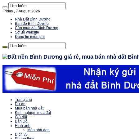
Friday , 7 August 2026
Nhà Đất Bình Dương
Bản đồ Bình Dương
Cần mua đất Bình Dương
Sơ đồ website
Đăng tin miễn phí
Trang chủ
Dự án
Mua bán nhà đất
Kinh nghiệm mua đất
Giá đất
Bản Đồ
Hình ảnh
Mẫu nhà đẹp
Dịch vụ
Phong thủy