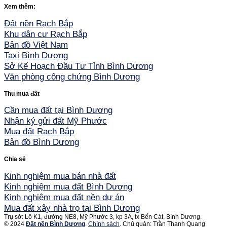
Xem thêm:
Đất nền Rạch Bắp
Khu dân cư Rạch Bắp
Bản đồ Việt Nam
Taxi Bình Dương
Sở Kế Hoạch Đầu Tư Tỉnh Bình Dương
Văn phòng công chứng Bình Dương
Thu mua đất
Cần mua đất tại Bình Dương
Nhận ký gửi đất Mỹ Phước
Mua đất Rạch Bắp
Bản đồ Bình Dương
Chia sẻ
Kinh nghiệm mua bán nhà đất
Kinh nghiệm mua đất Bình Dương
Kinh nghiệm mua đất nền dự án
Mua đất xây nhà trọ tại Bình Dương
Trụ sở: Lô K1, đường NE8, Mỹ Phước 3, kp 3A, tx Bến Cát, Bình Dương.
© 2024
Đất nền Bình Dương
.
Chính sách
. Chủ quản: Trần Thanh Quang