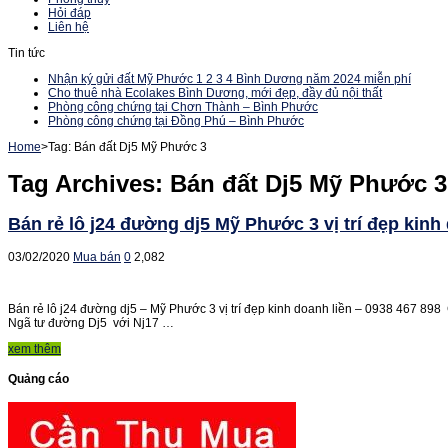
Hỏi đáp
Liên hệ
Tin tức
Nhận ký gửi đất Mỹ Phước 1 2 3 4 Bình Dương năm 2024 miễn phí
Cho thuê nhà Ecolakes Bình Dương, mới đẹp, đầy đủ nội thất
Phòng công chứng tại Chơn Thành – Bình Phước
Phòng công chứng tại Đồng Phú – Bình Phước
Home
>
Tag:
Bán đất Dj5 Mỹ Phước 3
Tag Archives:
Bán đất Dj5 Mỹ Phước 3
Bán rẻ lô j24 đường dj5 Mỹ Phước 3 vị trí đẹp kinh
03/02/2020
Mua bán
0
2,082
Bán rẻ lô j24 đường dj5 – Mỹ Phước 3 vị trí đẹp kinh doanh liền – 0938 467 898
Ngã tư đường Dj5 với Nj17 …
xem thêm
Quảng cáo