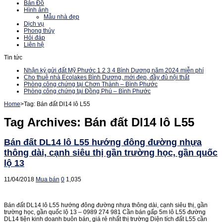
Bản Đồ
Hình ảnh
Mẫu nhà đẹp
Dịch vụ
Phong thủy
Hỏi đáp
Liên hệ
Tin tức
Nhận ký gửi đất Mỹ Phước 1 2 3 4 Bình Dương năm 2024 miễn phí
Cho thuê nhà Ecolakes Bình Dương, mới đẹp, đầy đủ nội thất
Phòng công chứng tại Chơn Thành – Bình Phước
Phòng công chứng tại Đồng Phú – Bình Phước
Home
>
Tag:
Bán đất Dl14 lô L55
Tag Archives:
Bán đất Dl14 lô L55
Bán đất DL14 lô L55 hướng đông đường nhựa
thông dài, cạnh siêu thị gần trường học, gần quốc
lộ 13
11/04/2018
Mua bán
0
1,035
Bán đất DL14 lô L55 hướng đông đường nhựa thông dài, cạnh siêu thị, gần
trường học, gần quốc lộ 13 – 0989 274 981 Cần bán gấp 5m lô L55 đường
DL14 tiện kinh doanh buôn bán, giá rẻ nhất thị trường Diện tích đất L55 cần