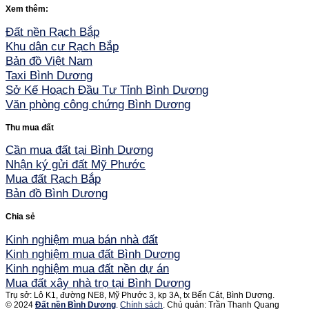
Xem thêm:
Đất nền Rạch Bắp
Khu dân cư Rạch Bắp
Bản đồ Việt Nam
Taxi Bình Dương
Sở Kế Hoạch Đầu Tư Tỉnh Bình Dương
Văn phòng công chứng Bình Dương
Thu mua đất
Cần mua đất tại Bình Dương
Nhận ký gửi đất Mỹ Phước
Mua đất Rạch Bắp
Bản đồ Bình Dương
Chia sẻ
Kinh nghiệm mua bán nhà đất
Kinh nghiệm mua đất Bình Dương
Kinh nghiệm mua đất nền dự án
Mua đất xây nhà trọ tại Bình Dương
Trụ sở: Lô K1, đường NE8, Mỹ Phước 3, kp 3A, tx Bến Cát, Bình Dương.
© 2024
Đất nền Bình Dương
.
Chính sách
. Chủ quản: Trần Thanh Quang