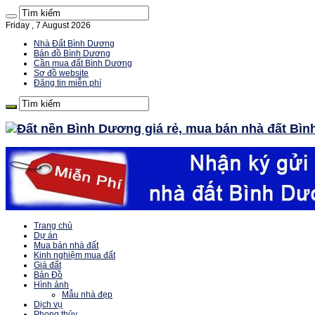
Friday , 7 August 2026
Nhà Đất Bình Dương
Bản đồ Bình Dương
Cần mua đất Bình Dương
Sơ đồ website
Đăng tin miễn phí
Trang chủ
Dự án
Mua bán nhà đất
Kinh nghiệm mua đất
Giá đất
Bản Đồ
Hình ảnh
Mẫu nhà đẹp
Dịch vụ
Phong thủy