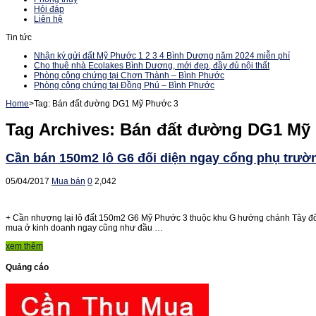
Hỏi đáp
Liên hệ
Tin tức
Nhận ký gửi đất Mỹ Phước 1 2 3 4 Bình Dương năm 2024 miễn phí
Cho thuê nhà Ecolakes Bình Dương, mới đẹp, đầy đủ nội thất
Phòng công chứng tại Chơn Thành – Bình Phước
Phòng công chứng tại Đồng Phú – Bình Phước
Home
>
Tag:
Bán đất đường DG1 Mỹ Phước 3
Tag Archives:
Bán đất đường DG1 Mỹ
Cần bán 150m2 lô G6 đối diện ngay cổng phụ trường 
05/04/2017
Mua bán
0
2,042
+ Cần nhượng lại lô đất 150m2 G6 Mỹ Phước 3 thuộc khu G hướng chánh Tây đối di
mua ở kinh doanh ngay cũng như đầu …
xem thêm
Quảng cáo