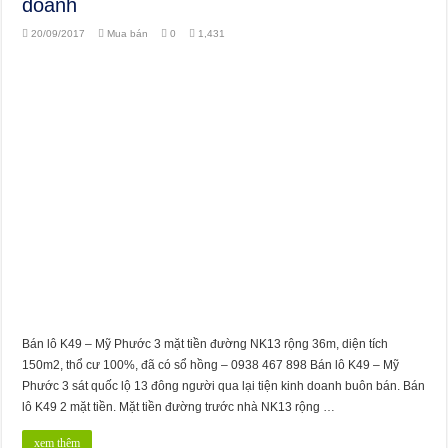
doanh
20/09/2017
Mua bán
0
1,431
Bán lô K49 – Mỹ Phước 3 mặt tiền đường NK13 rộng 36m, diện tích
150m2, thổ cư 100%, đã có sổ hồng – 0938 467 898 Bán lô K49 – Mỹ
Phước 3 sát quốc lộ 13 đông người qua lại tiện kinh doanh buôn bán. Bán
lô K49 2 mặt tiền. Mặt tiền đường trước nhà NK13 rộng …
xem thêm