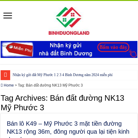
Nhận ký gửi đất Mỹ Phước 1 2 3 4 Bình Dương năm 2024 miễn phí
Cho thuê nhà Ecolakes Bình Dương, mới đẹp, đầy đủ nội thất
Home
>
Tag:
Bán đất đường NK13 Mỹ Phước 3
Phòng công chứng tại Chơn Thành – Bình Phước
Tag Archives:
Bán đất đường NK13
Phòng công chứng tại Đồng Phú – Bình Phước
Mỹ Phước 3
Bán lô K49 – Mỹ Phước 3 mặt tiền đường
NK13 rộng 36m, đông người qua lại tiện kinh