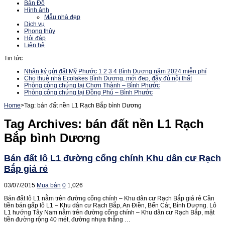
Bản Đồ
Hình ảnh
Mẫu nhà đẹp
Dịch vụ
Phong thủy
Hỏi đáp
Liên hệ
Tin tức
Nhận ký gửi đất Mỹ Phước 1 2 3 4 Bình Dương năm 2024 miễn phí
Cho thuê nhà Ecolakes Bình Dương, mới đẹp, đầy đủ nội thất
Phòng công chứng tại Chơn Thành – Bình Phước
Phòng công chứng tại Đồng Phú – Bình Phước
Home
>
Tag:
bán đất nền L1 Rạch Bắp bình Dương
Tag Archives:
bán đất nền L1 Rạch
Bắp bình Dương
Bán đất lô L1 đường cổng chính Khu dân cư Rạch
Bắp giá rẻ
03/07/2015
Mua bán
0
1,026
Bán đất lô L1 nằm trên đường cổng chính – Khu dân cư Rạch Bắp giá rẻ Cần
tiền bán gấp lô L1 – Khu dân cư Rạch Bắp, An Điền, Bến Cát, Bình Dương. Lô
L1 hướng Tây Nam nằm trên đường cổng chính – Khu dân cư Rạch Bắp, mặt
tiền đường rộng 40 mét, đường nhựa thẳng …