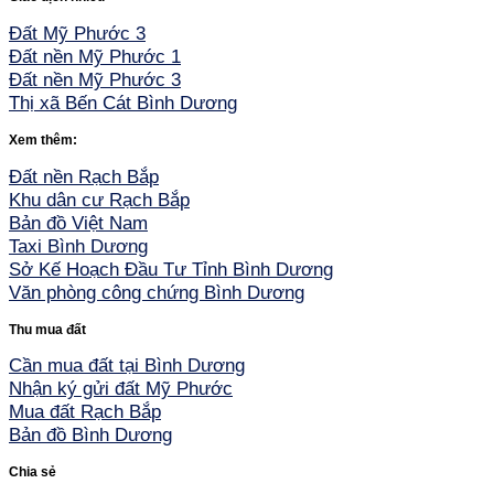
Đất Mỹ Phước 3
Đất nền Mỹ Phước 1
Đất nền Mỹ Phước 3
Thị xã Bến Cát Bình Dương
Xem thêm:
Đất nền Rạch Bắp
Khu dân cư Rạch Bắp
Bản đồ Việt Nam
Taxi Bình Dương
Sở Kế Hoạch Đầu Tư Tỉnh Bình Dương
Văn phòng công chứng Bình Dương
Thu mua đất
Cần mua đất tại Bình Dương
Nhận ký gửi đất Mỹ Phước
Mua đất Rạch Bắp
Bản đồ Bình Dương
Chia sẻ