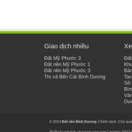
Giao dịch nhiều
Xe
Đất Mỹ Phước 3
Đất
Đất nền Mỹ Phước 1
Khu
Đất nền Mỹ Phước 3
Bản
Thị xã Bến Cát Bình Dương
Tax
Sở 
Bì
Văn
Dư
© 2024
Đất nền Bình Dương
.
Chính sách
. Chủ qu
Thiết kế web bởi: ytuongquang.com ( mobile: 0932