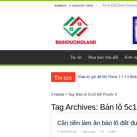
Nhà Đất Bình Dươn
SUNDAY , 9 AUGUST 2026
Dự án
Mua bán nhà đất
Kinh n
Tin tức
Nhận ký gửi đất Mỹ Phước 1 2 3 4 Bìn
Cho thuê nhà Ecolakes Bình Dương, mới 
Home
>
Tag:
Bán lô 5c15 Mỹ Phước 4
Phòng công chứng tại Chơn Thành – Bì
Tag Archives:
Bán lô 5c
Phòng công chứng tại Đồng Phú – Bình
Cần tiền làm ăn bán lô đất
15/09/2016
Mua bán
0
851