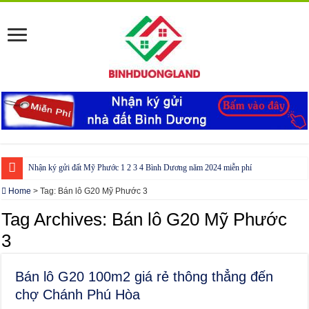
Nhận ký gửi đất Mỹ Phước 1 2 3 4 Bình Dương năm 2024 miễn phí
Cho thuê nhà Ecolakes Bình Dương, mới đẹp, đầy đủ nội thất
Home
>
Tag:
Bán lô G20 Mỹ Phước 3
Phòng công chứng tại Chơn Thành – Bình Phước
Tag Archives:
Bán lô G20 Mỹ Phước
Phòng công chứng tại Đồng Phú – Bình Phước
3
Bán lô G20 100m2 giá rẻ thông thẳng đến
chợ Chánh Phú Hòa