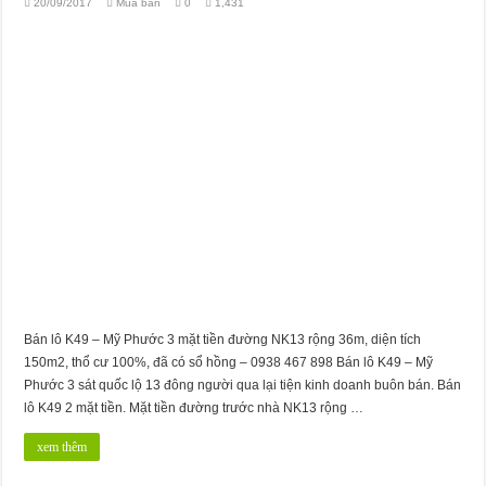
20/09/2017
Mua bán
0
1,431
Bán lô K49 – Mỹ Phước 3 mặt tiền đường NK13 rộng 36m, diện tích
150m2, thổ cư 100%, đã có sổ hồng – 0938 467 898 Bán lô K49 – Mỹ
Phước 3 sát quốc lộ 13 đông người qua lại tiện kinh doanh buôn bán. Bán
lô K49 2 mặt tiền. Mặt tiền đường trước nhà NK13 rộng …
xem thêm