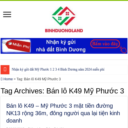
Nhận ký gửi đất Mỹ Phước 1 2 3 4 Bình Dương năm 2024 miễn phí
Cho thuê nhà Ecolakes Bình Dương, mới đẹp, đầy đủ nội thất
Home
>
Tag:
Bán lô K49 Mỹ Phước 3
Phòng công chứng tại Chơn Thành – Bình Phước
Tag Archives:
Bán lô K49 Mỹ Phước 3
Phòng công chứng tại Đồng Phú – Bình Phước
Bán lô K49 – Mỹ Phước 3 mặt tiền đường
NK13 rộng 36m, đông người qua lại tiện kinh
doanh