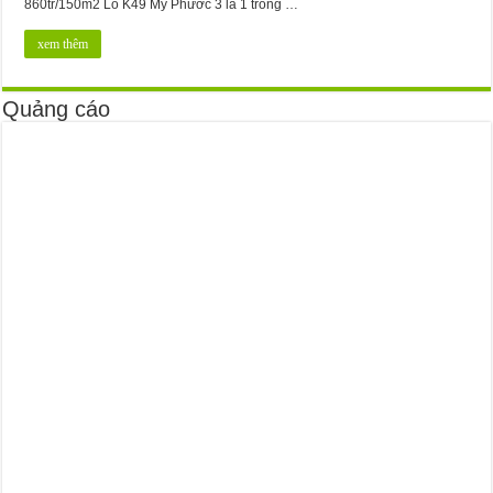
860tr/150m2 Lô K49 Mỹ Phước 3 là 1 trong …
xem thêm
Quảng cáo