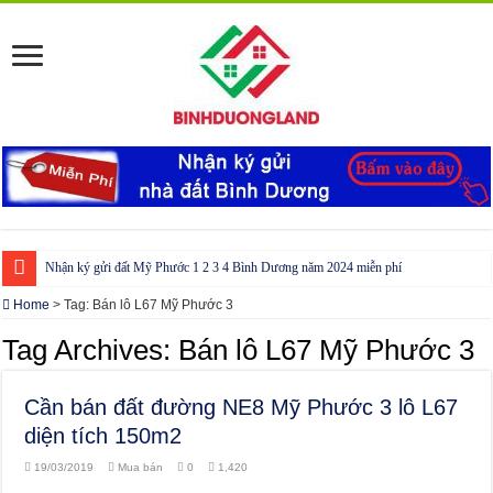
Nhận ký gửi đất Mỹ Phước 1 2 3 4 Bình Dương năm 2024 miễn phí
Cho thuê nhà Ecolakes Bình Dương, mới đẹp, đầy đủ nội thất
Home
>
Tag:
Bán lô L67 Mỹ Phước 3
Phòng công chứng tại Chơn Thành – Bình Phước
Tag Archives:
Bán lô L67 Mỹ Phước 3
Phòng công chứng tại Đồng Phú – Bình Phước
Cần bán đất đường NE8 Mỹ Phước 3 lô L67
diện tích 150m2
19/03/2019
Mua bán
0
1,420