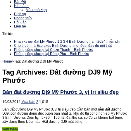
Bản Đồ
Hình ảnh
Mẫu nhà đẹp
Dịch vụ
Phong thủy
Hỏi đáp
Liên hệ
Tin tức
Nhận ký gửi đất Mỹ Phước 1 2 3 4 Bình Dương năm 2024 miễn phí
Cho thuê nhà Ecolakes Bình Dương, mới đẹp, đầy đủ nội thất
Phòng công chứng tại Chơn Thành – Bình Phước
Phòng công chứng tại Đồng Phú – Bình Phước
Home
>
Tag:
Đất đường DJ9 Mỹ Phước
Tag Archives:
Đất đường DJ9 Mỹ
Phước
Bán đất đường Dj9 Mỹ Phước 3, vị trí siêu đẹp
19/03/2014
Mua bán
2
1,015
Bán đất đường Dj9 Mỹ Phước 3, vị trí siêu đẹp Cần bán một nền đất đường
DJ9, con đường đông đúc buôn bán nhất tại khu đô thị công nghiệp Mỹ Phước
3 Bình Dương. Diện tích 5×30 = 150m2, đất thổ cư, sổ đỏ và không bắt buộc
xây dựng theo kiểu mẫu. Đất đường DJ9 mặt tiềng …
xem thêm