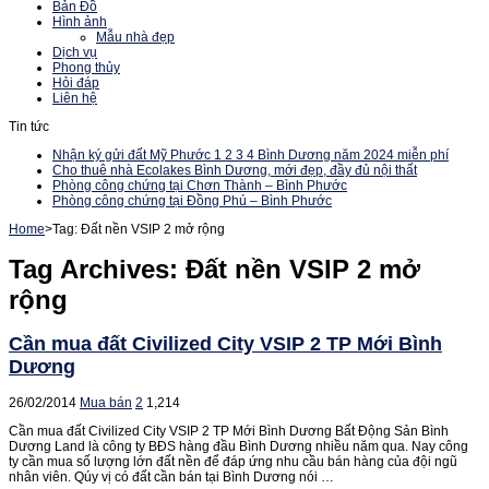
Bản Đồ
Hình ảnh
Mẫu nhà đẹp
Dịch vụ
Phong thủy
Hỏi đáp
Liên hệ
Tin tức
Nhận ký gửi đất Mỹ Phước 1 2 3 4 Bình Dương năm 2024 miễn phí
Cho thuê nhà Ecolakes Bình Dương, mới đẹp, đầy đủ nội thất
Phòng công chứng tại Chơn Thành – Bình Phước
Phòng công chứng tại Đồng Phú – Bình Phước
Home
>
Tag:
Đất nền VSIP 2 mở rộng
Tag Archives:
Đất nền VSIP 2 mở
rộng
Cần mua đất Civilized City VSIP 2 TP Mới Bình
Dương
26/02/2014
Mua bán
2
1,214
Cần mua đất Civilized City VSIP 2 TP Mới Bình Dương Bất Động Sản Bình
Dương Land là công ty BĐS hàng đầu Bình Dương nhiều năm qua. Nay công
ty cần mua số lượng lớn đất nền để đáp ứng nhu cầu bán hàng của đội ngũ
nhân viên. Qúy vị có đất cần bán tại Bình Dương nói …