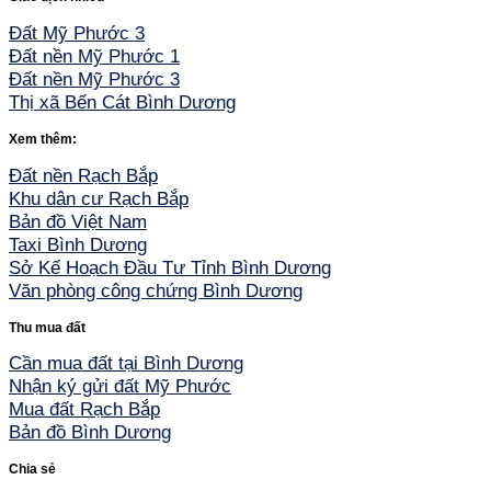
Đất Mỹ Phước 3
Đất nền Mỹ Phước 1
Đất nền Mỹ Phước 3
Thị xã Bến Cát Bình Dương
Xem thêm:
Đất nền Rạch Bắp
Khu dân cư Rạch Bắp
Bản đồ Việt Nam
Taxi Bình Dương
Sở Kế Hoạch Đầu Tư Tỉnh Bình Dương
Văn phòng công chứng Bình Dương
Thu mua đất
Cần mua đất tại Bình Dương
Nhận ký gửi đất Mỹ Phước
Mua đất Rạch Bắp
Bản đồ Bình Dương
Chia sẻ