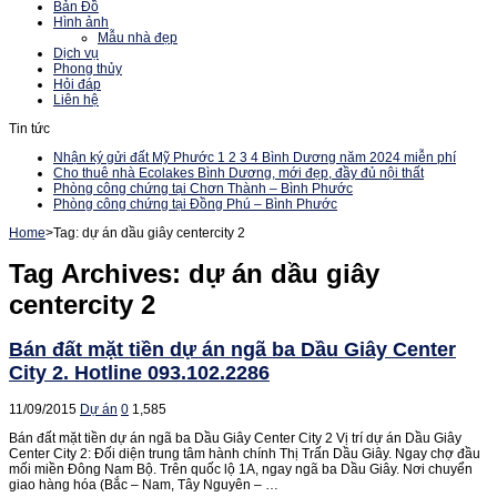
Bản Đồ
Hình ảnh
Mẫu nhà đẹp
Dịch vụ
Phong thủy
Hỏi đáp
Liên hệ
Tin tức
Nhận ký gửi đất Mỹ Phước 1 2 3 4 Bình Dương năm 2024 miễn phí
Cho thuê nhà Ecolakes Bình Dương, mới đẹp, đầy đủ nội thất
Phòng công chứng tại Chơn Thành – Bình Phước
Phòng công chứng tại Đồng Phú – Bình Phước
Home
>
Tag:
dự án dầu giây centercity 2
Tag Archives:
dự án dầu giây
centercity 2
Bán đất mặt tiền dự án ngã ba Dầu Giây Center
City 2. Hotline 093.102.2286
11/09/2015
Dự án
0
1,585
Bán đất mặt tiền dự án ngã ba Dầu Giây Center City 2 Vị trí dự án Dầu Giây
Center City 2: Đối diện trung tâm hành chính Thị Trấn Dầu Giây. Ngay chợ đầu
mối miền Đông Nam Bộ. Trên quốc lộ 1A, ngay ngã ba Dầu Giây. Nơi chuyển
giao hàng hóa (Bắc – Nam, Tây Nguyên – …