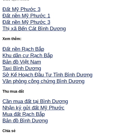
Đất Mỹ Phước 3
Đất nền Mỹ Phước 1
Đất nền Mỹ Phước 3
Thị xã Bến Cát Bình Dương
Xem thêm:
Đất nền Rạch Bắp
Khu dân cư Rạch Bắp
Bản đồ Việt Nam
Taxi Bình Dương
Sở Kế Hoạch Đầu Tư Tỉnh Bình Dương
Văn phòng công chứng Bình Dương
Thu mua đất
Cần mua đất tại Bình Dương
Nhận ký gửi đất Mỹ Phước
Mua đất Rạch Bắp
Bản đồ Bình Dương
Chia sẻ