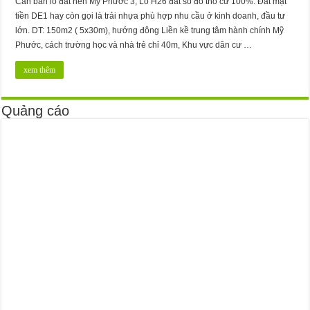
Cần bán lô đất nền Mỹ Phước 3, Lô H26 đất sổ đỏ thổ cư 100%. Đất mặt
tiền DE1 hay còn gọi là trải nhựa phù hợp nhu cầu ở kinh doanh, đầu tư
lớn. DT: 150m2 ( 5x30m), hướng đông Liền kề trung tâm hành chính Mỹ
Phước, cách trường học và nhà trẻ chỉ 40m, Khu vực dân cư …
xem thêm
Quảng cáo