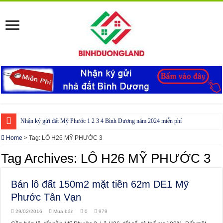
Nhận ký gửi đất Mỹ Phước 1 2 3 4 Bình Dương năm 2024 miễn phí
Cho thuê nhà Ecolakes Bình Dương, mới đẹp, đầy đủ nội thất
Home
>
Tag:
LÔ H26 MỸ PHƯỚC 3
Phòng công chứng tại Chơn Thành – Bình Phước
Tag Archives:
LÔ H26 MỸ PHƯỚC 3
Phòng công chứng tại Đồng Phú – Bình Phước
Bán lô đất 150m2 mặt tiền 62m DE1 Mỹ
Phước Tân Vạn
29/02/2016
Mua bán
0
979