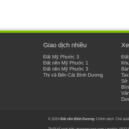
Giao dịch nhiều
Xe
Đất Mỹ Phước 3
Đất
Đất nền Mỹ Phước 1
Khu
Đất nền Mỹ Phước 3
Bản
Thị xã Bến Cát Bình Dương
Tax
Sở 
Bì
Văn
Dư
© 2024
Đất nền Bình Dương
.
Chính sách
. Chủ qu
Thiết kế web bởi: ytuongquang.com ( mobile: 0932