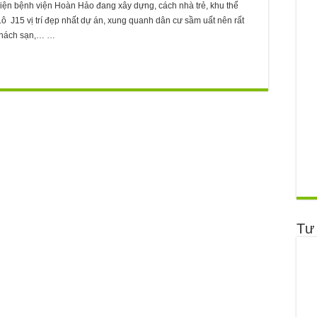
ện bệnh viện Hoàn Hảo đang xây dựng, cách nhà trẻ, khu thể
ô J15 vị trí đẹp nhất dự án, xung quanh dân cư sầm uất nên rất
 khách sạn,… …
Tư