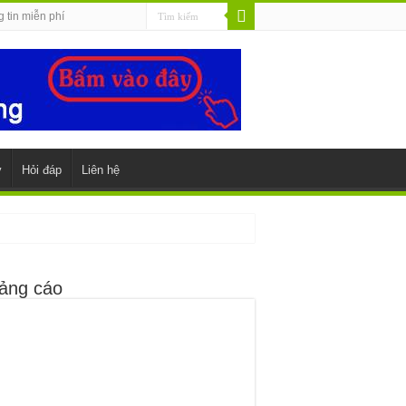
 tin miễn phí
y
Hỏi đáp
Liên hệ
ảng cáo