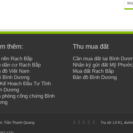
Kh
m thêm:
Thu mua đất
 nền Rạch Bắp
Cần mua đất tại Bình Dươ
 dân cư Rạch Bắp
Nhận ký gửi đất Mỹ Phước
 đồ Việt Nam
Mua đất Rạch Bắp
i Bình Dương
Bản đồ Bình Dương
Kế Hoạch Đầu Tư Tỉnh
nh Dương
 phòng công chứng Bình
ơng
ản: Trần Thanh Quang
Trụ sở: Lô K1, đườn
 087 123)