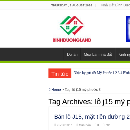
Nhà Đất Bình Dư
THURSDAY , 6 AUGUST 2026
Dự án
Mua bán nhà đất
Kinh n
Tin tức
Nhận ký gửi đất Mỹ Phước 1 2 3 4 Bìn
Cho thuê nhà Ecolakes Bình Dương, mới 
Home
>
Tag:
lô j15 mỹ phước 3
Phòng công chứng tại Chơn Thành – Bì
Tag Archives:
lô j15 mỹ
Phòng công chứng tại Đồng Phú – Bình
Bán lô J15, mặt tiền đường 2
20/10/2015
Mua bán
0
785