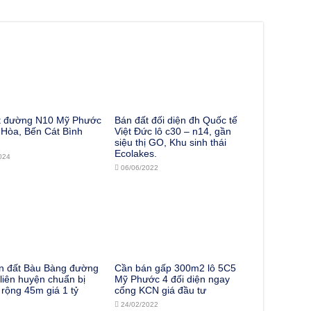
t đường N10 Mỹ Phước
Bán đất đối diện đh Quốc tế
 Hòa, Bến Cát Bình
Việt Đức lô c30 – n14, gần
siệu thị GO, Khu sinh thái
Ecolakes.
024
06/06/2022
n đất Bàu Bàng đường
Cần bán gấp 300m2 lô 5C5
iên huyện chuẩn bị
Mỹ Phước 4 đối diện ngay
rộng 45m giá 1 tỷ
cổng KCN giá đầu tư
24/02/2022