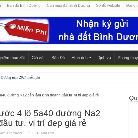
g
Bản đồ Bình Dương
Cần mua đất Bình Dương
Sơ đồ website
Đăng t
ghiệm mua đất
Giá đất
Bản Đồ
Hình ảnh
Dịch vụ
Phong thủy
h Dương năm 2024 miễn phí
đẹp, đầy đủ nội thất
40 đường Na2 tiện làm kinh doanh đầu tư, vị trí đẹp giá rẻ
nh Phước
Qu
 Phước
ước 4 lô 5a40 đường Na2
ầu tư, vị trí đẹp giá rẻ
eave a comment
1,042 lượt xem