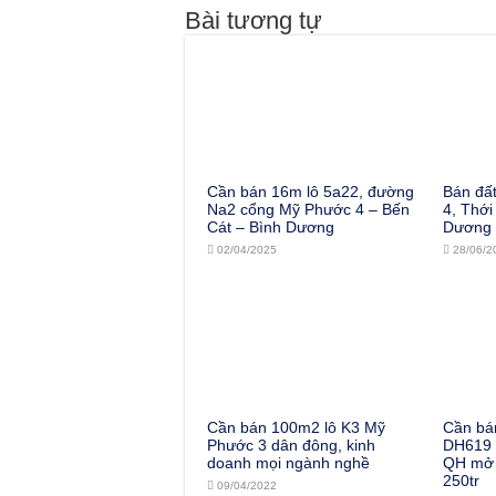
Bài tương tự
Cần bán 16m lô 5a22, đường
Bán đấ
Na2 cổng Mỹ Phước 4 – Bến
4, Thới
Cát – Bình Dương
Dương
02/04/2025
28/06/2
Cần bán 100m2 lô K3 Mỹ
Cần bá
Phước 3 dân đông, kinh
DH619 l
doanh mọi ngành nghề
QH mở 
250tr
09/04/2022