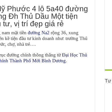
ỹ Phước 4 lô 5a40 đường
ng Đh Thủ Dầu Một tiện
ư, vị trí đẹp giá rẻ
g nam mặt tiền
đường Na2
rộng 36, xung
iền kề tiện đầu tư kinh doanh như: trường Thủ
ức, chợ, nhà trẻ….
trục đường chính thông thẳng từ
Đại Học Thủ
hính
Thành Phố Mới Bình Dương
.
Tư