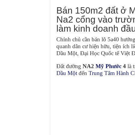
Bán 150m2 đất ở M
Na2 cổng vào trườ
làm kinh doanh đầu t
Chính chủ cần bán lô 5a40 hướn
quanh dân cư hiện hữu, tiện ích l
Dầu Một, Đại Học Quốc tế Việt Đ
Đất đường
NA2
Mỹ Phước
4
là 
Dầu Một
đến
Trung Tâm Hành C