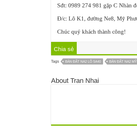
Sđt: 0989 274 981 gặp C Nhàn để c
Đ/c: Lô K1, đường Ne8, Mỹ Phư
Chúc quý khách thành công!
Chia sẻ
Tags
BÁN ĐẤT NA2 LÔ 5A40
BÁN ĐẤT NA2 MỸ
About Tran Nhai