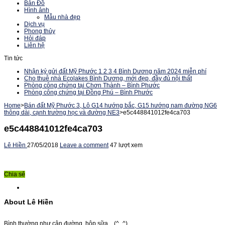
Bản Đồ
Hình ảnh
Mẫu nhà đẹp
Dịch vụ
Phong thủy
Hỏi đáp
Liên hệ
Tin tức
Nhận ký gửi đất Mỹ Phước 1 2 3 4 Bình Dương năm 2024 miễn phí
Cho thuê nhà Ecolakes Bình Dương, mới đẹp, đầy đủ nội thất
Phòng công chứng tại Chơn Thành – Bình Phước
Phòng công chứng tại Đồng Phú – Bình Phước
Home
>
Bán đất Mỹ Phước 3, Lô G14 hướng bắc, G15 hướng nam đường NG6
thông dài, cạnh trường học và đường NE3
>
e5c448841012fe4ca703
e5c448841012fe4ca703
Lê Hiền
27/05/2018
Leave a comment
47 lượt xem
Chia sẻ
About Lê Hiền
Bình thường như cân đường, hộp sữa....(^_^)