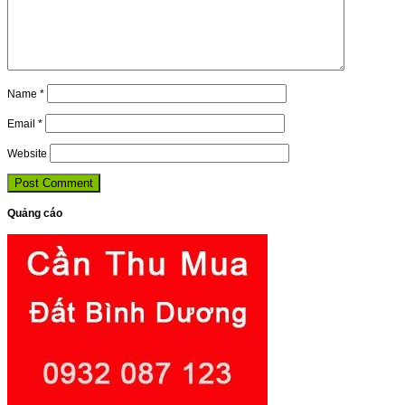
Name
*
Email
*
Website
Quảng cáo