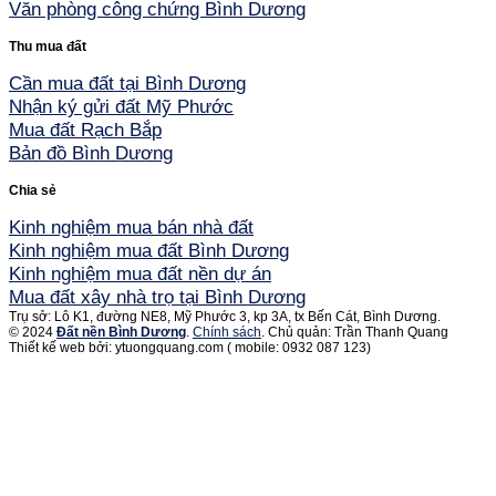
Văn phòng công chứng Bình Dương
Thu mua đất
Cần mua đất tại Bình Dương
Nhận ký gửi đất Mỹ Phước
Mua đất Rạch Bắp
Bản đồ Bình Dương
Chia sẻ
Kinh nghiệm mua bán nhà đất
Kinh nghiệm mua đất Bình Dương
Kinh nghiệm mua đất nền dự án
Mua đất xây nhà trọ tại Bình Dương
Trụ sở: Lô K1, đường NE8, Mỹ Phước 3, kp 3A, tx Bến Cát, Bình Dương.
© 2024
Đất nền Bình Dương
.
Chính sách
. Chủ quản: Trần Thanh Quang
Thiết kế web bởi: ytuongquang.com ( mobile: 0932 087 123)