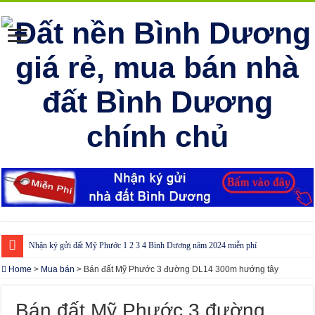
Nhận ký gửi đất Mỹ Phước 1 2 3 4 Bình Dương năm 2024 miễn phí
Cho thuê nhà Ecolakes Bình Dương, mới đẹp, đầy đủ nội thất
Home
>
Mua bán
>
Bán đất Mỹ Phước 3 đường DL14 300m hướng tây
Phòng công chứng tại Chơn Thành – Bình Phước
Bán đất Mỹ Phước 3 đường
Phòng công chứng tại Đồng Phú – Bình Phước