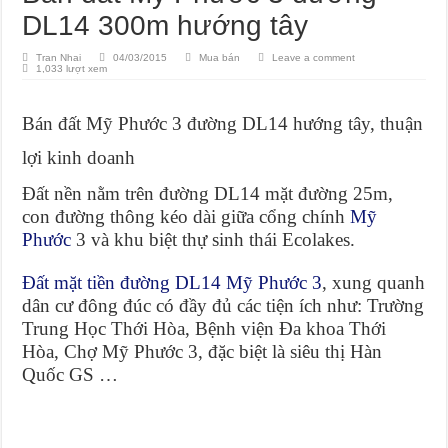
DL14 300m hướng tây
Tran Nhai
04/03/2015
Mua bán
Leave a comment
1,033 lượt xem
Bán đất Mỹ Phước 3 đường DL14 hướng tây, thuận
lợi kinh doanh
Đất nền nằm trên đường DL14 mặt đường 25m,
con đường thông kéo dài giữa cổng chính
Mỹ
Phước
3 và khu biệt thự sinh thái Ecolakes.
Đất mặt tiền đường DL14 Mỹ Phước 3
, xung quanh
dân cư đông đúc có đầy đủ các tiện ích như: Trường
Trung Học Thới Hòa, Bệnh viện Đa khoa Thới
Hòa, Chợ Mỹ Phước 3, đặc biệt là siêu thị Hàn
Quốc GS …