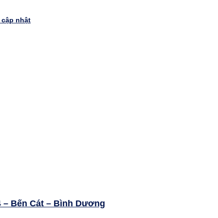
 cập nhật
 – Bến Cát – Bình Dương