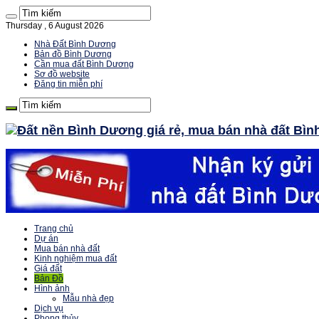
Thursday , 6 August 2026
Nhà Đất Bình Dương
Bản đồ Bình Dương
Cần mua đất Bình Dương
Sơ đồ website
Đăng tin miễn phí
Trang chủ
Dự án
Mua bán nhà đất
Kinh nghiệm mua đất
Giá đất
Bản Đồ
Hình ảnh
Mẫu nhà đẹp
Dịch vụ
Phong thủy