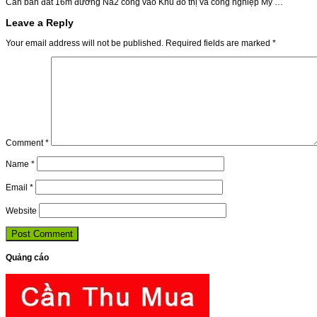
Cần bán đất 16m đường Na2 cổng vào Khu đô thị và công nghiệp Mỹ …
Leave a Reply
Your email address will not be published.
Required fields are marked
*
Comment
*
Name
*
Email
*
Website
Quảng cáo