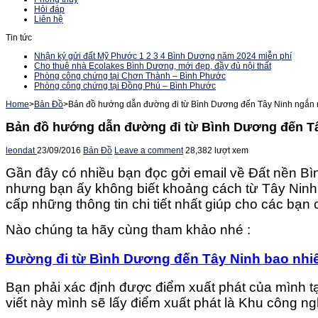
Hỏi đáp
Liên hệ
Tin tức
Nhận ký gửi đất Mỹ Phước 1 2 3 4 Bình Dương năm 2024 miễn phí
Cho thuê nhà Ecolakes Bình Dương, mới đẹp, đầy đủ nội thất
Phòng công chứng tại Chơn Thành – Bình Phước
Phòng công chứng tại Đồng Phú – Bình Phước
Home
>
Bản Đồ
>
Bản đồ hướng dẫn đường đi từ Bình Dương đến Tây Ninh ngắn 
Bản đồ hướng dẫn đường đi từ Bình Dương đến Tâ
leondat
23/09/2016
Bản Đồ
Leave a comment
28,382 lượt xem
Gần đây có nhiều bạn đọc gởi email về Đất nền 
nhưng bạn ấy không biết khoảng cách từ Tây Ninh
cấp những thông tin chi tiết nhất giúp cho các bạn 
Nào chúng ta hãy cùng tham khảo nhé :
Đường đi từ Bình Dương đến Tây Ninh bao nhi
Bạn phải xác định được điểm xuất phát của mình t
viết này mình sẽ lấy điểm xuất phát là Khu công n