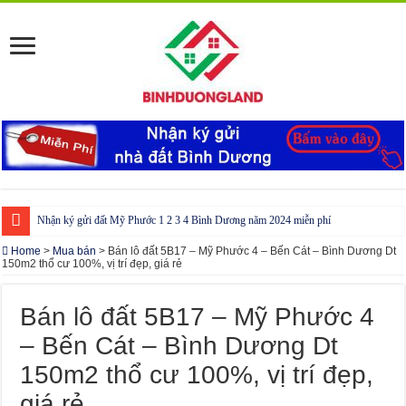
Nhận ký gửi đất Mỹ Phước 1 2 3 4 Bình Dương năm 2024 miễn phí
Cho thuê nhà Ecolakes Bình Dương, mới đẹp, đầy đủ nội thất
Home
>
Mua bán
>
Bán lô đất 5B17 – Mỹ Phước 4 – Bến Cát – Bình Dương Dt
150m2 thổ cư 100%, vị trí đẹp, giá rẻ
Phòng công chứng tại Chơn Thành – Bình Phước
Phòng công chứng tại Đồng Phú – Bình Phước
Bán lô đất 5B17 – Mỹ Phước 4
– Bến Cát – Bình Dương Dt
150m2 thổ cư 100%, vị trí đẹp,
giá rẻ