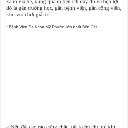
xanh vỉa hè, xung quanh tiện ích đầy đủ và tiện lợi
đó là gần trường học, gần bệnh viện, gần công viên,
khu vui chơi giải trí…
* Bệnh Viện Đa Khoa Mỹ Phước lớn nhất Bến Cát
– Nền đất cao ráo cứng chắc, tiết kiệm chi phí khi