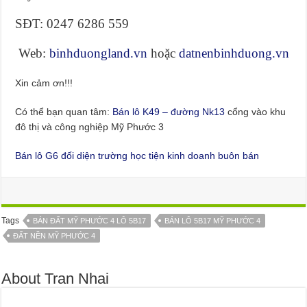
SĐT: 0247 6286 559
Web:
binhduongland.vn
hoặc
datnenbinhduong.vn
Xin cảm ơn!!!
Có thể bạn quan tâm:
Bán lô K49 – đường Nk13
cổng vào khu
đô thị và công nghiệp Mỹ Phước 3
Bán lô G6 đối diện trường học tiện kinh doanh buôn bán
Tags
BÁN ĐẤT MỸ PHƯỚC 4 LÔ 5B17
BÁN LÔ 5B17 MỸ PHƯỚC 4
ĐẤT NỀN MỸ PHƯỚC 4
About Tran Nhai