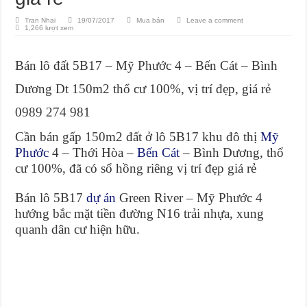
Tran Nhai
19/07/2017
Mua bán
Leave a comment
1,266 lượt xem
Bán lô đất 5B17 – Mỹ Phước 4 – Bến Cát – Bình
Dương Dt 150m2 thổ cư 100%, vị trí đẹp, giá rẻ
0989 274 981
Cần bán gấp 150m2 đất ở lô 5B17 khu đô thị
Mỹ
Phước
4 – Thới Hòa –
Bến Cát
– Bình Dương, thổ
cư 100%, đã có sổ hồng riêng vị trí đẹp giá rẻ
Bán lô 5B17
dự án
Green River – Mỹ Phước 4
hướng bắc mặt tiền đường N16 trải nhựa, xung
quanh dân cư hiện hữu.