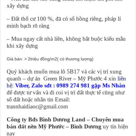
xây dựng
– Đất thổ cư 100 %, đã có sổ hồng riêng, pháp lí
minh bạch rõ ràng
– Mua ngay cất nhà liền, không bắt buộc kiểu mẫu
khi xây dựng
Giá bán: > 2triệu đồng/m2( có thương lượng)
Quý khách muốn mua lô 5B17 và các vị trí xung
quanh – dự án Green River – Mỹ Phước 4 xin
liên
hệ
:
Viber, Zalo
sđt : 0989 274 981 gặp Ms Nhàn
để được tư vấn và đi coi vị trí đất thực tế cũng như
sổ đất hoặc nhắn tin Email:
trannhaidiaoc@gmail.com
Công ty Bđs Bình Dương Land – Chuyên mua
bán đất nền Mỹ Phước – Bình Dương
uy tín hiện
nay