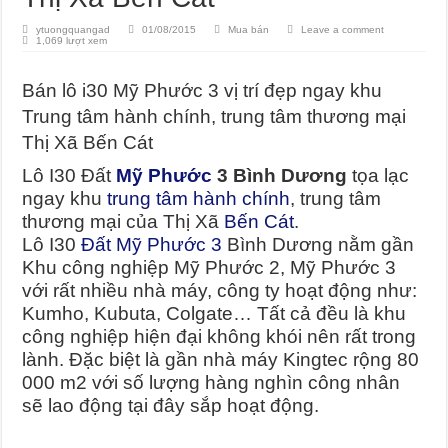
ytuongquangad
01/08/2015
Mua bán
Leave a comment
1,069 lượt xem
Bán lô i30 Mỹ Phước 3 vị trí đẹp ngay khu
Trung tâm hành chính, trung tâm thương mại
Thị Xã Bến Cát
Lô I30 Đất
Mỹ Phước
3 Bình Dương
tọa lạc
ngay khu
trung tâm hành chính
, trung tâm
thương mại của Thị Xã
Bến Cát
.
Lô I30
Đất Mỹ Phước 3
Bình Dương nằm gần
Khu công nghiệp Mỹ Phước 2, Mỹ Phước 3
với rất nhiều nhà máy, công ty hoạt động như:
Kumho, Kubuta, Colgate… Tất cả đều là khu
công nghiệp hiện đại không khói nên rất trong
lành. Đặc biệt là gần nhà máy Kingtec rộng 80
000 m2 với số lượng hàng nghìn công nhân
sẽ lao động tại đây sắp hoạt động.