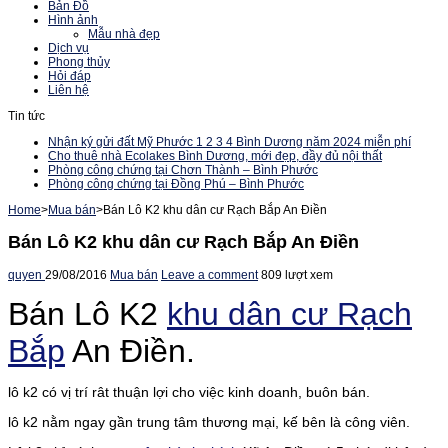
Bản Đồ
Hình ảnh
Mẫu nhà đẹp
Dịch vụ
Phong thủy
Hỏi đáp
Liên hệ
Tin tức
Nhận ký gửi đất Mỹ Phước 1 2 3 4 Bình Dương năm 2024 miễn phí
Cho thuê nhà Ecolakes Bình Dương, mới đẹp, đầy đủ nội thất
Phòng công chứng tại Chơn Thành – Bình Phước
Phòng công chứng tại Đồng Phú – Bình Phước
Home
>
Mua bán
>
Bán Lô K2 khu dân cư Rạch Bắp An Điền
Bán Lô K2 khu dân cư Rạch Bắp An Điền
quyen
29/08/2016
Mua bán
Leave a comment
809 lượt xem
Bán Lô K2
khu dân cư Rạch
Bắp
An Điền.
lô k2 có vị trí rât thuận lợi cho việc kinh doanh, buôn bán.
lô k2 nằm ngay gần trung tâm thương mại, kế bên là công viên.