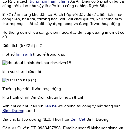
Lô k2 chỉ cách
trung tâm hành chính
Xã An Điền có 5 phút đi bộ và
cũng thời gian nhu vậy là đến khu công nghiệp Rạch Bắp.
lô k2 nằm trong khu dân cư Rạch bắp với đầy đủ các tiện ích như:
công viên, nhà trẻ, trường học, khu vui chơi giải trí, khu trung tâm
thương mại….tất cả đã xây dựng song và đang đi vào hoạt động.
Hệ thống đèn chiếu sáng, điện nước đầy đủ, cáp quang internet có
đủ….
Diện tích (5×22,5) m2.
một số
hình ảnh
thực tế trong khu:
khu vui chơi thiếu nhi.
Trường học đã đi vào hoạt động.
khu hành chính An Điền chuẩn bị hoàn thành.
Anh chị có nhu cầu xin
liên hệ
với chúng tôi công ty bất động sản
Bình Dương
Land.
Địa chỉ: lô J55 đường NE8, Thới Hòa
Bến Cát
Bình Dương.
Gặp Mr Quyền ĐT: 0938467898, Email: quyen@binhduongland.vn,