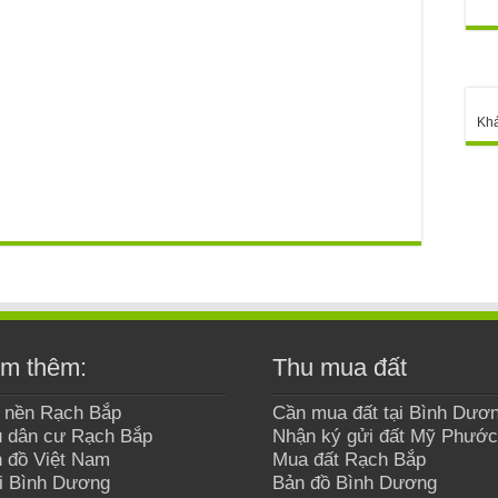
Kh
m thêm:
Thu mua đất
 nền Rạch Bắp
Cần mua đất tại Bình Dươ
 dân cư Rạch Bắp
Nhận ký gửi đất Mỹ Phước
 đồ Việt Nam
Mua đất Rạch Bắp
i Bình Dương
Bản đồ Bình Dương