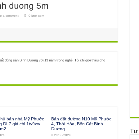
inh duong 5m
e a comment
0 lượt xem
ất động sản Bình Dương với 13 năm trong nghề. Tôi chỉ giới thiệu cho
chủ bán nhà Mỹ Phước
Bán đất đường N10 Mỹ Phước
 DL7 giá chỉ 1ty9xx/
4, Thới Hòa, Bến Cát Bình
0m2
Dương
Tư
024
28/06/2024