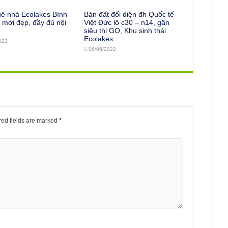
uê nhà Ecolakes Bình
Bán đất đối diện đh Quốc tế
mới đẹp, đầy đủ nội
Việt Đức lô c30 – n14, gần
siệu thị GO, Khu sinh thái
Ecolakes.
023
06/06/2022
ed fields are marked
*