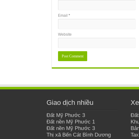
Email
*
Website
Giao dịch nhiều
Xe
Đất Mỹ Phước 3
Đất
Đất nền Mỹ Phước 1
Khu
Đất nền Mỹ Phước 3
Bản
Thị xã Bến Cát Bình Dương
Tax