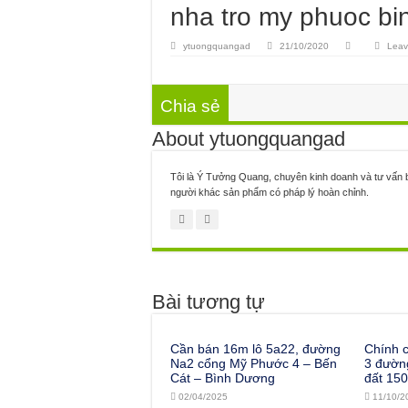
nha tro my phuoc b
ytuongquangad
21/10/2020
Leav
Chia sẻ
About ytuongquangad
Tôi là Ý Tưởng Quang, chuyên kinh doanh và tư vấn b
người khác sản phẩm có pháp lý hoàn chỉnh.
Bài tương tự
Cần bán 16m lô 5a22, đường
Chính 
Na2 cổng Mỹ Phước 4 – Bến
3 đường
Cát – Bình Dương
đất 15
02/04/2025
11/10/2