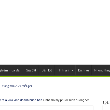
ghiệm mua đất
Giá đất
Bản Đồ
Hình ảnh
Dịch vụ
Phong thủ
h Dương năm 2024 miễn phí
đẹp, đầy đủ nội thất
 vừa ở vừa kinh doanh buôn bán
>
nha tro my phuoc binh duong 5m
nh Phước
Qu
 Phước