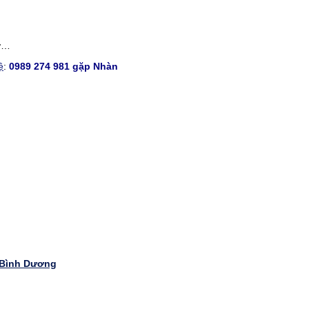
hợ…
ệ
:
0989 274 981 gặp Nhàn
 Bình Dương