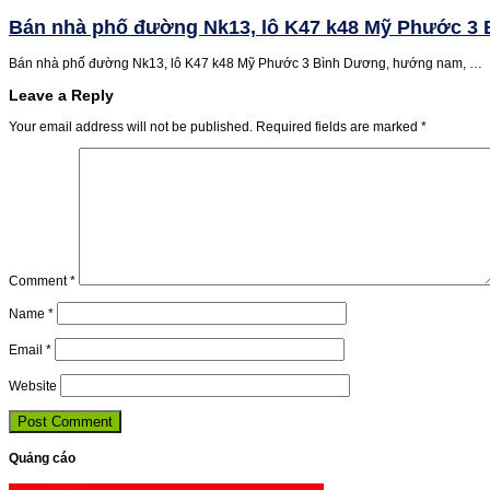
Bán nhà phố đường Nk13, lô K47 k48 Mỹ Phước 3
Bán nhà phố đường Nk13, lô K47 k48 Mỹ Phước 3 Bình Dương, hướng nam, …
Leave a Reply
Your email address will not be published.
Required fields are marked
*
Comment
*
Name
*
Email
*
Website
Quảng cáo