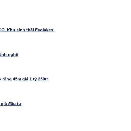
g
 GO, Khu sinh thái Ecolakes.
gành nghề
rộng 45m giá 1 tỷ 250tr
giá đầu tư