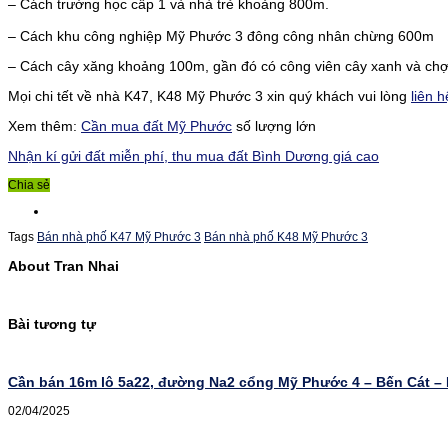
– Cách trường học cấp 1 và nhà trẻ khoảng 800m.
– Cách khu công nghiệp Mỹ Phước 3 đông công nhân chừng 600m
– Cách cây xăng khoảng 100m, gần đó có công viên cây xanh và c
Mọi chi tết về nhà K47, K48 Mỹ Phước 3 xin quý khách vui lòng
liên h
Xem thêm:
Cần mua đất Mỹ Phước
số lượng lớn
Nhận kí gửi đất miễn phí, thu mua đất Bình Dương giá cao
Chia sẻ
Tags
Bán nhà phố K47 Mỹ Phước 3
Bán nhà phố K48 Mỹ Phước 3
About Tran Nhai
Bài tương tự
Cần bán 16m lô 5a22, đường Na2 cổng Mỹ Phước 4 – Bến Cát –
02/04/2025