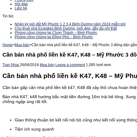
Hỏi đáp
Liên hệ
Tin tức
Nhận ký gửi đất Mỹ Phước 1 2 3 4 Bình Dương năm 2024 miễn phí
Cho thuê nhà Ecolakes Bình Dương, mới đẹp, đầy đủ nội thất
Phòng công chứng tại Chơn Thành – Bình Phước
Phòng công chứng tại Đồng Phú – Bình Phước
Home
>
Mua bán
>
Cần bán nhà phố liền kề K47, K48 – Mỹ Phước 3 đông dân gần 
Cần bán nhà phố liền kề K47, K48 – Mỹ Phước 3 đô
Tran Nhai
26/06/2018
Mua bán
Leave a comment
1,085 lượt xem
Cần bán nhà phố liền kề K47, K48 – Mỹ Phư
Cần bán gấp căn nhà phố liền kề k47, K48 đã xây thô chưa hoàn thiệ
Bán nhà K47, k48 hướng bắc mặt tiền đường 16m trải bê tông. Xung 
chống ngập úng rất tốt.
Giao thông thuận lợi kết nối nội bộ cũng như kết nối vùng thô
Tiện ích xung quanh