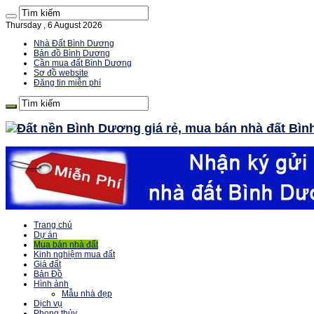
Thursday , 6 August 2026
Nhà Đất Bình Dương
Bản đồ Bình Dương
Cần mua đất Bình Dương
Sơ đồ website
Đăng tin miễn phí
Trang chủ
Dự án
Mua bán nhà đất
Kinh nghiệm mua đất
Giá đất
Bản Đồ
Hình ảnh
Mẫu nhà đẹp
Dịch vụ
Phong thủy