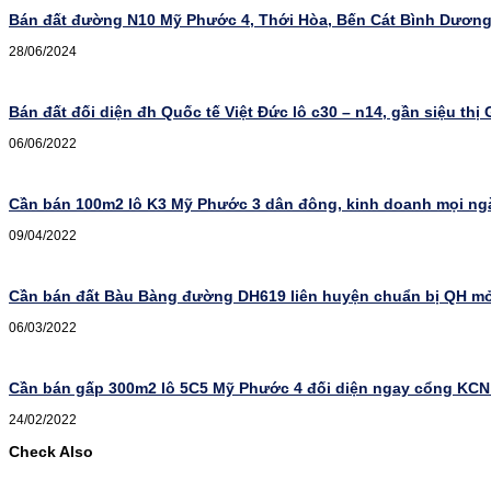
Bán đất đường N10 Mỹ Phước 4, Thới Hòa, Bến Cát Bình Dươn
28/06/2024
Bán đất đối diện đh Quốc tế Việt Đức lô c30 – n14, gần siệu thị
06/06/2022
Cần bán 100m2 lô K3 Mỹ Phước 3 dân đông, kinh doanh mọi n
09/04/2022
Cần bán đất Bàu Bàng đường DH619 liên huyện chuẩn bị QH mở 
06/03/2022
Cần bán gấp 300m2 lô 5C5 Mỹ Phước 4 đối diện ngay cổng KCN 
24/02/2022
Check Also