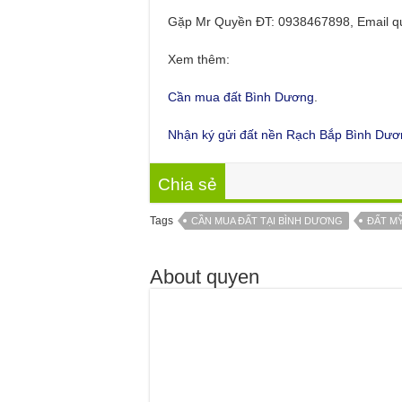
Gặp Mr Quyền ĐT: 0938467898, Email 
Xem thêm:
Cần mua đất Bình Dương
.
Nhận ký gửi đất nền Rạch Bắp Bình Dươ
Chia sẻ
Tags
CẦN MUA ĐẤT TẠI BÌNH DƯƠNG
ĐẤT M
About quyen