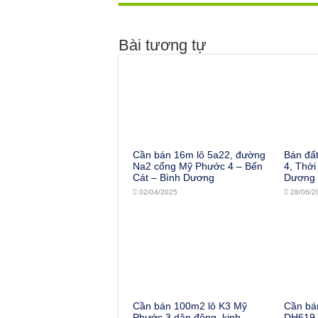
Bài tương tự
Cần bán 16m lô 5a22, đường
Bán đấ
Na2 cổng Mỹ Phước 4 – Bến
4, Thới
Cát – Bình Dương
Dương
02/04/2025
28/06/2
Cần bán 100m2 lô K3 Mỹ
Cần bá
Phước 3 dân đông, kinh
DH619 l