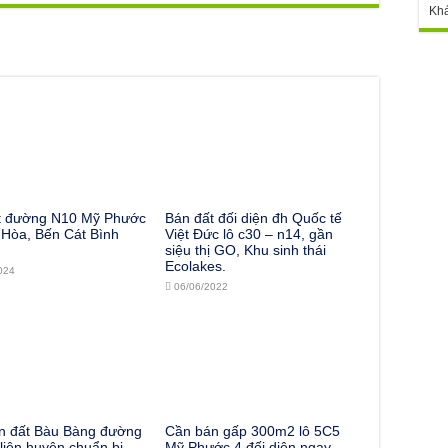
Kh
t đường N10 Mỹ Phước
Bán đất đối diện đh Quốc tế
 Hòa, Bến Cát Bình
Việt Đức lô c30 – n14, gần
siệu thị GO, Khu sinh thái
Ecolakes.
024
06/06/2022
n đất Bàu Bàng đường
Cần bán gấp 300m2 lô 5C5
iên huyện chuẩn bị
Mỹ Phước 4 đối diện ngay