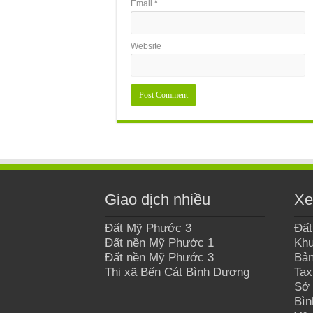
Email
*
Website
Giao dịch nhiều
Xe
Đất Mỹ Phước 3
Đất
Đất nền Mỹ Phước 1
Khu
Đất nền Mỹ Phước 3
Bản
Thị xã Bến Cát Bình Dương
Tax
Sở 
Bì