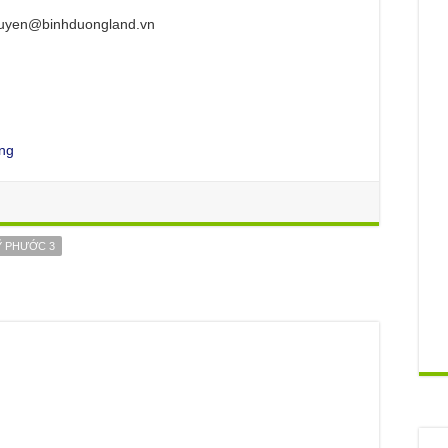
quyen@binhduongland.vn
ng
Ỹ PHƯỚC 3