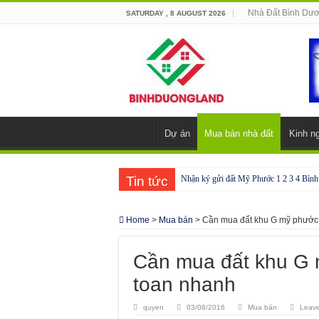
Nhà Đất Bình Dư
SATURDAY , 8 AUGUST 2026
Dự án
Mua bán nhà đất
Kinh n
Tin tức
Nhận ký gửi đất Mỹ Phước 1 2 3 4 Bìn
Cho thuê nhà Ecolakes Bình Dương, mới 
Home
>
Mua bán
>
Cần mua đất khu G mỹ phước 
Phòng công chứng tại Chơn Thành – Bì
Phòng công chứng tại Đồng Phú – Bình
Cần mua đất khu G 
toan nhanh
quyen
03/08/2016
Mua bán
Leav