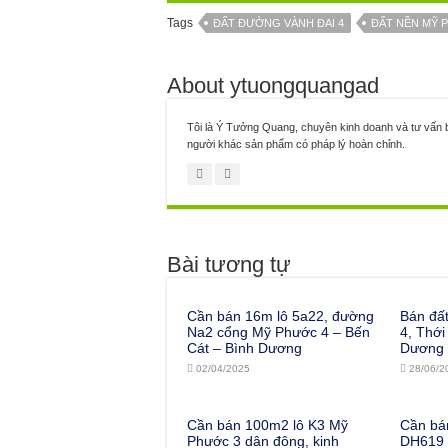
Tags
ĐẤT ĐƯỜNG VÀNH ĐAI 4
ĐẤT NỀN MỸ 
About ytuongquangad
Tôi là Ý Tưởng Quang, chuyên kinh doanh và tư vấn b
người khác sản phẩm có pháp lý hoàn chỉnh.
Bài tương tự
Cần bán 16m lô 5a22, đường
Bán đấ
Na2 cổng Mỹ Phước 4 – Bến
4, Thới
Cát – Bình Dương
Dương
02/04/2025
28/06/2
Cần bán 100m2 lô K3 Mỹ
Cần bá
Phước 3 dân đông, kinh
DH619 l