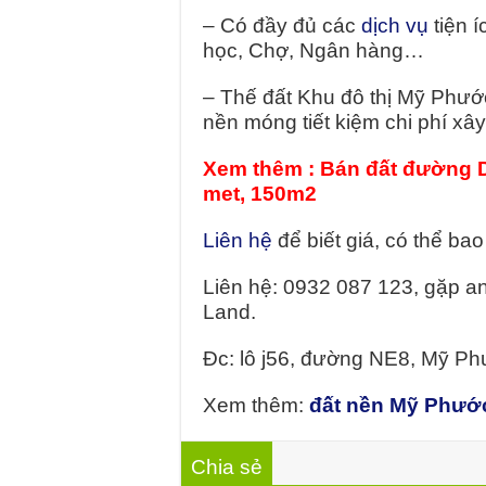
– Có đầy đủ các
dịch vụ
tiện 
học, Chợ, Ngân hàng…
– Thế đất Khu đô thị Mỹ Phướ
nền móng tiết kiệm chi phí xâ
Xem thêm :
Bán đất đường D
met, 150m2
Liên hệ
để biết giá, có thể bao
Liên hệ: 0932 087 123, gặp 
Land.
Đc: lô j56, đường NE8, Mỹ P
Xem thêm:
đất nền Mỹ Phướ
Chia sẻ