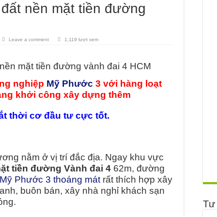
ất nền mặt tiền đường
Leave a comment
1,119 lượt xem
nền mặt tiền đường vành đai 4 HCM
ông nghiệp
Mỹ Phước
3 với hàng loạt
ang khởi công xây dựng thêm
t thời cơ đầu tư cực tốt.
ơng nằm ở vị trí đắc địa. Ngay khu vực
ặt tiền đường Vành đai 4
62m, đường
 Mỹ Phước 3 thoáng mát
rất thích hợp xây
oanh, buôn bán, xây nhà nghỉ khách sạn
óng.
Tư