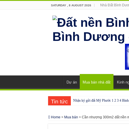
Nhà Đất Bình Dư
SATURDAY , 8 AUGUST 2026
Dự án
Mua bán nhà đất
Kinh n
Tin tức
Nhận ký gửi đất Mỹ Phước 1 2 3 4 Bìn
Cho thuê nhà Ecolakes Bình Dương, mới 
Home
>
Mua bán
>
Cần nhượng 300m2 đất nền m
Phòng công chứng tại Chơn Thành – Bì
Phòng công chứng tại Đồng Phú – Bình