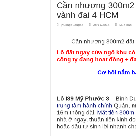
Cần nhượng 300m2 đ
vành đai 4 HCM
ytuongquangad
25/11/2014
Mua bán
Cần nhượng 300m2 đất 
Lô đất ngay cửa ngõ khu c
công ty đang hoạt động + đ
Cơ hội nắm bắ
Lô I39 Mỹ Phước 3
– Bình Dư
trung tâm hành chính
Quận,
m
16m thông dài.
Mặt tiền 300m
nhà ở ngay, thuận tiện kinh d
hoặc đầu tư sinh lời nhanh ch