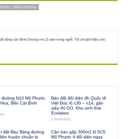
PHƯỚC 3 BÌNH DƯƠNG
ất động sản Bình Dương với 13 năm trong nghề. Tôi chỉ giới thiệu cho
t đường N10 Mỹ Phước
Bán đất đối diện đh Quốc tế
 Hòa, Bến Cát Bình
Việt Đức lô c30 – n14, gần
siệu thị GO, Khu sinh thái
Ecolakes.
024
06/06/2022
n đất Bàu Bàng đường
Cần bán gấp 300m2 lô 5C5
iên huyện chuẩn bị
Mỹ Phước 4 đối diện ngay