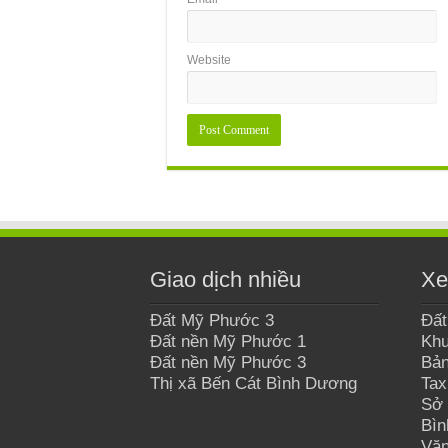
Website
Giao dịch nhiều
Xe
Đất Mỹ Phước 3
Đất
Đất nền Mỹ Phước 1
Khu
Đất nền Mỹ Phước 3
Bản
Thị xã Bến Cát Bình Dương
Tax
Sở 
Bì
Văn