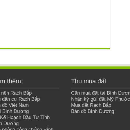
m thêm:
Thu mua đất
 nền Rạch Bắp
Cần mua đất tại Bình Dươ
 dân cư Rạch Bắp
Nhận ký gửi đất Mỹ Phước
 đồ Việt Nam
Mua đất Rạch Bắp
i Bình Dương
Bản đồ Bình Dương
Kế Hoạch Đầu Tư Tỉnh
nh Dương
 phòng công chứng Bình