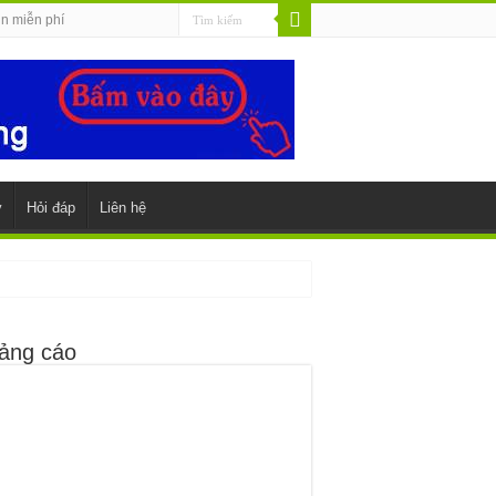
in miễn phí
y
Hỏi đáp
Liên hệ
ảng cáo
27_n