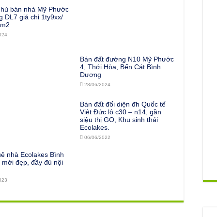
chủ bán nhà Mỹ Phước
 DL7 giá chỉ 1ty9xx/
0m2
024
Bán đất đường N10 Mỹ Phước
4, Thới Hòa, Bến Cát Bình
Dương
28/06/2024
Bán đất đối diện đh Quốc tế
Việt Đức lô c30 – n14, gần
siệu thị GO, Khu sinh thái
Ecolakes.
06/06/2022
uê nhà Ecolakes Bình
mới đẹp, đầy đủ nội
023