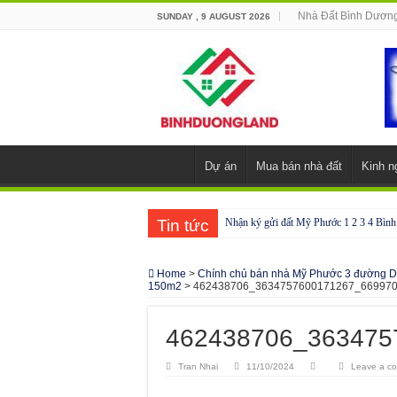
Nhà Đất Bình Dươn
SUNDAY , 9 AUGUST 2026
Dự án
Mua bán nhà đất
Kinh n
Tin tức
Nhận ký gửi đất Mỹ Phước 1 2 3 4 Bìn
Cho thuê nhà Ecolakes Bình Dương, mới 
Home
>
Chính chủ bán nhà Mỹ Phước 3 đường DL7
Phòng công chứng tại Chơn Thành – Bì
150m2
>
462438706_3634757600171267_66997
Phòng công chứng tại Đồng Phú – Bình
462438706_363475
Tran Nhai
11/10/2024
Leave a c