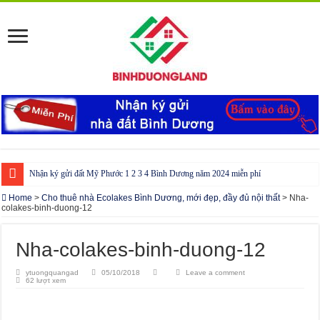
Nhận ký gửi đất Mỹ Phước 1 2 3 4 Bình Dương năm 2024 miễn phí
Cho thuê nhà Ecolakes Bình Dương, mới đẹp, đầy đủ nội thất
Home
>
Cho thuê nhà Ecolakes Bình Dương, mới đẹp, đầy đủ nội thất
>
Nha-
colakes-binh-duong-12
Phòng công chứng tại Chơn Thành – Bình Phước
Phòng công chứng tại Đồng Phú – Bình Phước
Nha-colakes-binh-duong-12
ytuongquangad
05/10/2018
Leave a comment
62 lượt xem