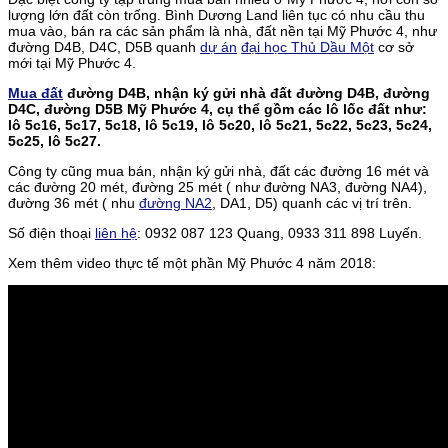
lượng lớn đất còn trống. Bình Dương Land liên tục có nhu cầu thu
mua vào, bán ra các sản phẩm là nhà, đất nền tại Mỹ Phước 4, như
đường D4B, D4C, D5B quanh
dự án
đại học Thủ Dầu Một
cơ sở
mới tại Mỹ Phước 4.
Mua đất
đường D4B, nhận ký gửi nhà đất đường D4B, đường
D4C, đường D5B Mỹ Phước 4, cụ thể gồm các lô lốc đất như:
lô 5c16, 5c17, 5c18, lô 5c19, lô 5c20, lô 5c21, 5c22, 5c23, 5c24,
5c25, lô 5c27.
Công ty cũng mua bán, nhận ký gửi nhà, đất các đường 16 mét và
các đường 20 mét, đường 25 mét ( như đường NA3, đường NA4),
đường 36 mét ( nhu
đường NA2
, DA1, D5) quanh các vị trí trên.
Số điện thoại
liên hệ
: 0932 087 123 Quang, 0933 311 898 Luyến.
Xem thêm video thực tế một phần Mỹ Phước 4 năm 2018: