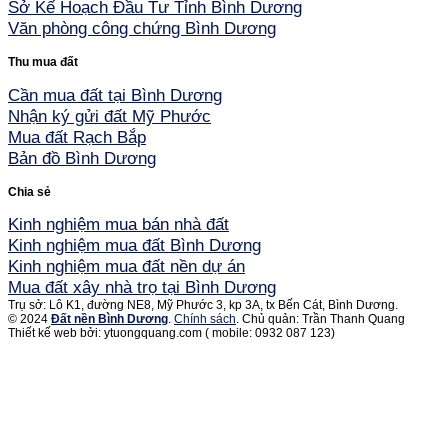
Sở Kế Hoạch Đầu Tư Tỉnh Bình Dương
Văn phòng công chứng Bình Dương
Thu mua đất
Cần mua đất tại Bình Dương
Nhận ký gửi đất Mỹ Phước
Mua đất Rạch Bắp
Bản đồ Bình Dương
Chia sẻ
Kinh nghiệm mua bán nhà đất
Kinh nghiệm mua đất Bình Dương
Kinh nghiệm mua đất nền dự án
Mua đất xây nhà trọ tại Bình Dương
Trụ sở: Lô K1, đường NE8, Mỹ Phước 3, kp 3A, tx Bến Cát, Bình Dương.
© 2024
Đất nền Bình Dương
.
Chính sách
. Chủ quản: Trần Thanh Quang
Thiết kế web bởi: ytuongquang.com ( mobile: 0932 087 123)