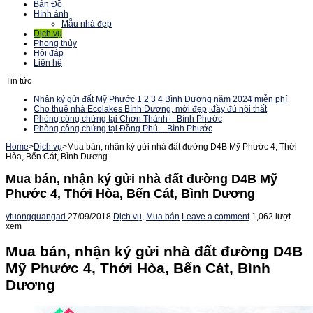
Bản Đồ
Hình ảnh
Mẫu nhà đẹp
Dịch vụ
Phong thủy
Hỏi đáp
Liên hệ
Tin tức
Nhận ký gửi đất Mỹ Phước 1 2 3 4 Bình Dương năm 2024 miễn phí
Cho thuê nhà Ecolakes Bình Dương, mới đẹp, đầy đủ nội thất
Phòng công chứng tại Chơn Thành – Bình Phước
Phòng công chứng tại Đồng Phú – Bình Phước
Home
>
Dịch vụ
>
Mua bán, nhận ký gửi nhà đất đường D4B Mỹ Phước 4, Thới
Hòa, Bến Cát, Bình Dương
Mua bán, nhận ký gửi nhà đất đường D4B Mỹ
Phước 4, Thới Hòa, Bến Cát, Bình Dương
ytuongquangad
27/09/2018
Dịch vụ
,
Mua bán
Leave a comment
1,062 lượt
xem
Mua bán, nhận ký gửi nhà đất đường D4B
Mỹ Phước 4, Thới Hòa, Bến Cát, Bình
Dương