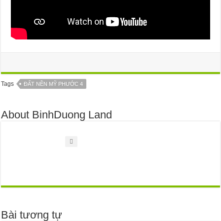
Tags
ĐẤT NỀN MỸ PHƯỚC 4
About BinhDuong Land
Bài tương tự