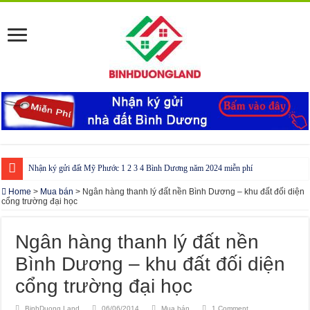
Nhận ký gửi đất Mỹ Phước 1 2 3 4 Bình Dương năm 2024 miễn phí
Cho thuê nhà Ecolakes Bình Dương, mới đẹp, đầy đủ nội thất
Home
>
Mua bán
>
Ngân hàng thanh lý đất nền Bình Dương – khu đất đối diện
cổng trường đại học
Phòng công chứng tại Chơn Thành – Bình Phước
Phòng công chứng tại Đồng Phú – Bình Phước
Ngân hàng thanh lý đất nền
Bình Dương – khu đất đối diện
cổng trường đại học
BinhDuong Land
06/06/2014
Mua bán
1 Comment