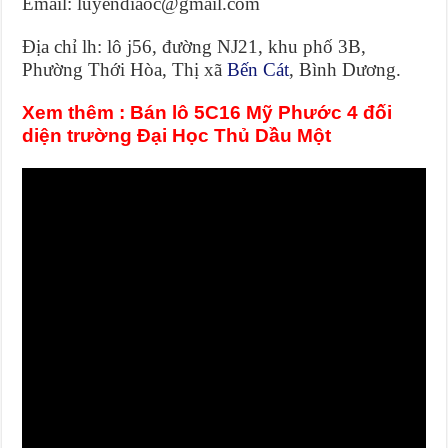
Email: luyendiaoc@gmail.com
Địa chỉ lh: lô j56, đường NJ21, khu phố 3B,
Phường Thới Hòa, Thị xã
Bến Cát
, Bình Dương.
Xem thêm :
Bán lô 5C16 Mỹ Phước 4 đối
diện trường Đại Học Thủ Dầu Một