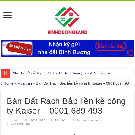
Nhận ký gửi đất Mỹ Phước 1 2 3 4 Bình Dương năm 2024 miễn phí
Cho thuê nhà Ecolakes Bình Dương, mới đẹp, đầy đủ nội thất
Home
>
Mua bán
>
Bán Đất Rạch Bắp liền kề công ty Kaiser – 0901 689 493
Phòng công chứng tại Chơn Thành – Bình Phước
Bán Đất Rạch Bắp liền kề công
Phòng công chứng tại Đồng Phú – Bình Phước
ty Kaiser – 0901 689 493
quyen
19/04/2016
Mua bán
Leave a comment
894 lượt xem