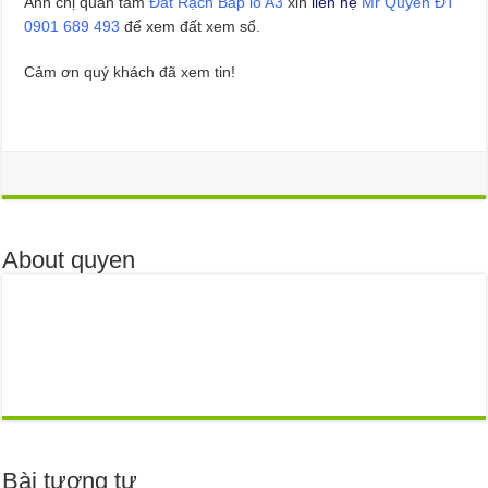
Anh chị quan tâm
Đất Rạch Bắp lô A3
xin
liên hệ
Mr Quyền ĐT
0901 689 493
để xem đất xem sổ.
Cảm ơn quý khách đã xem tin!
About quyen
Bài tương tự