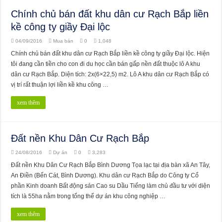
Chính chủ bán đất khu dân cư Rạch Bắp liền
kề công ty giầy Đại lộc
04/09/2016
Mua bán
0
1,048
Chính chủ bán đất khu dân cư Rạch Bắp liền kề công ty giầy Đại lộc. Hiện
tôi đang cần tiền cho con đi du học cần bán gấp nền đất thuộc lô A khu
dân cư Rạch Bắp. Diện tích: 2x(6×22,5) m2. Lô A khu dân cư Rạch Bắp có
vị trí rất thuận lợi liền kề khu công …
xem thêm
Đất nền Khu Dân Cư Rạch Bắp
24/08/2016
Dự án
0
3,283
Đất nền Khu Dân Cư Rạch Bắp Bình Dương Tọa lạc tại địa bàn xã An Tây,
An Điền (Bến Cát, Bình Dương). Khu dân cư Rạch Bắp do Công ty Cổ
phần Kinh doanh Bất động sản Cao su Dầu Tiếng làm chủ đầu tư với diện
tích là 55ha nằm trong tổng thể dự án khu công nghiệp …
xem thêm