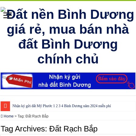
Nhận ký gửi đất Mỹ Phước 1 2 3 4 Bình Dương năm 2024 miễn phí
Cho thuê nhà Ecolakes Bình Dương, mới đẹp, đầy đủ nội thất
Home
>
Tag:
Đất Rạch Bắp
Phòng công chứng tại Chơn Thành – Bình Phước
Tag Archives:
Đất Rạch Bắp
Phòng công chứng tại Đồng Phú – Bình Phước