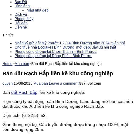
Bản Đồ
Hình ảnh
Mẫu nhà đẹp
Dịch vụ
Phong thủy
Hỏi đáp
Liên hệ
Tin tức
Nhận ký gửi đất Mỹ Phước 1 2 3 4 Bình Dương năm 2024 miễn phí
Cho thuê nhà Ecolakes Bình Dương, mới đẹp, đầy đủ nội thất
Phòng công chứng tại Chơn Thành – Bình Phước
Phòng công chứng tại Đồng Phú – Bình Phước
Home
>
Mua bán
>
Bán đất Rạch Bắp liền kề khu công nghiệp
Bán đất Rạch Bắp liền kề khu công nghiệp
quyen
15/08/2015
Mua bán
Leave a comment
987 lượt xem
Bán
đất Rạch Bắp
liền kề khu công nghiệp.
Hiện công ty bất động sản Bình Dương Land đang mở bán các nền
đất thuộc khu A,B liền kề khu công nghiệp Rạch Bắp.
Diện tích: (6×22,5) m2.
Giao thông nội bộ: Các tuyến đường được tráng nhựa 100%, mặt
tiền đường rộng 25m.