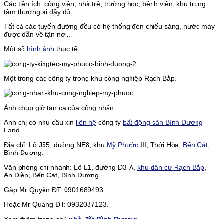
Các tiện ích: công viên, nhà trẻ, trường học, bệnh viện, khu trung
tâm thương ại đầy đủ.
Tất cả các tuyến đường đều có hệ thống đèn chiếu sáng, nước máy
được dẫn về tận nơi…
Một số
hình ảnh
thực tế.
Một trong các công ty trong khu công nghiệp Rạch Bắp.
Ảnh chụp giờ tan ca của công nhân.
Anh chị có nhu cầu xin
liên hệ
công ty
bất động sản Bình Dương
Land.
Địa chỉ: Lô J55, đường NE8, khu
Mỹ Phước
III, Thới Hòa,
Bến Cát
,
Bình Dương.
Văn phòng chi nhánh: Lô L1, đường Đ3-A,
khu dân cư Rạch Bắp
,
An Điền, Bến Cát, Bình Dương.
Gặp Mr Quyền ĐT: 0901689493.
Hoặc Mr Quang ĐT: 0932087123.
Xem thêm trang chủ
nhà đất Bình Dương
.