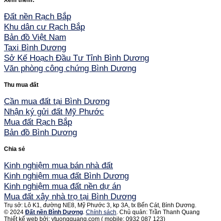
Đất nền Rạch Bắp
Khu dân cư Rạch Bắp
Bản đồ Việt Nam
Taxi Bình Dương
Sở Kế Hoạch Đầu Tư Tỉnh Bình Dương
Văn phòng công chứng Bình Dương
Thu mua đất
Cần mua đất tại Bình Dương
Nhận ký gửi đất Mỹ Phước
Mua đất Rạch Bắp
Bản đồ Bình Dương
Chia sẻ
Kinh nghiệm mua bán nhà đất
Kinh nghiệm mua đất Bình Dương
Kinh nghiệm mua đất nền dự án
Mua đất xây nhà trọ tại Bình Dương
Trụ sở: Lô K1, đường NE8, Mỹ Phước 3, kp 3A, tx Bến Cát, Bình Dương.
© 2024
Đất nền Bình Dương
.
Chính sách
. Chủ quản: Trần Thanh Quang
Thiết kế web bởi: ytuongquang.com ( mobile: 0932 087 123)