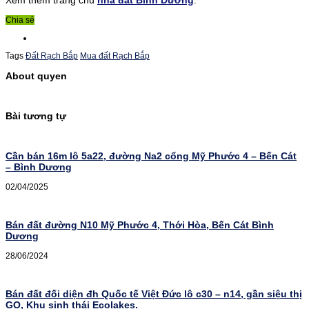
Chia sẻ
Tags
Đất Rạch Bắp
Mua đất Rạch Bắp
About quyen
Bài tương tự
Cần bán 16m lô 5a22, đường Na2 cổng Mỹ Phước 4 – Bến Cát
– Bình Dương
02/04/2025
Bán đất đường N10 Mỹ Phước 4, Thới Hòa, Bến Cát Bình
Dương
28/06/2024
Bán đất đối diện đh Quốc tế Việt Đức lô c30 – n14, gần siệu thị
GO, Khu sinh thái Ecolakes.