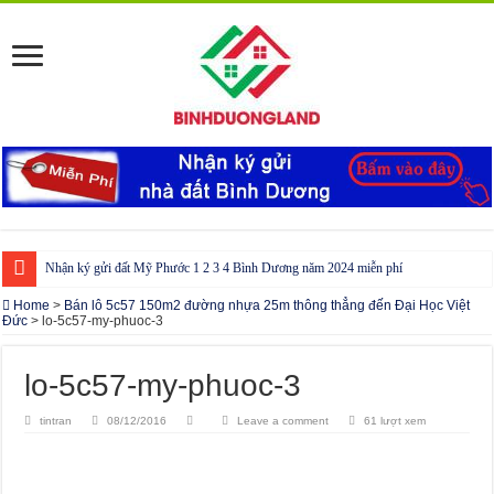
Nhận ký gửi đất Mỹ Phước 1 2 3 4 Bình Dương năm 2024 miễn phí
Cho thuê nhà Ecolakes Bình Dương, mới đẹp, đầy đủ nội thất
Home
>
Bán lô 5c57 150m2 đường nhựa 25m thông thẳng đến Đại Học Việt
Đức
>
lo-5c57-my-phuoc-3
Phòng công chứng tại Chơn Thành – Bình Phước
Phòng công chứng tại Đồng Phú – Bình Phước
lo-5c57-my-phuoc-3
tintran
08/12/2016
Leave a comment
61 lượt xem