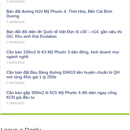
02/04/2025
Bán đất đường N10 Mỹ Phước 4, Thới Hòa, Bến Cát Bình
Dương
28/06/2024
Bán đất đối diện đh Quốc tế Việt Đức lô c30 – n14, gần siệu thị
GO, Khu sinh thái Ecolakes.
06/06/2022
Cần bán 100m2 lô K3 Mỹ Phước 3 dân đông, kinh doanh mọi
ngành nghề
09/04/2022
Cần bán đất Bàu Bàng đường DH619 liên huyện chuẩn bị QH
mở rộng 45m giá 1 tỷ 250tr
06/03/2022
Cần bán gấp 300m2 lô 5C5 Mỹ Phước 4 đối diện ngay cổng
KCN giá đầu tư
24/02/2022