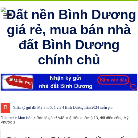
Nhận ký gửi đất Mỹ Phước 1 2 3 4 Bình Dương năm 2024 miễn phí
Cho thuê nhà Ecolakes Bình Dương, mới đẹp, đầy đủ nội thất
Home
>
Mua bán
>
Bán lô góc 5A48, mặt tiền quốc lộ 13, đối diện cổng Mỹ
Phước 3
Phòng công chứng tại Chơn Thành – Bình Phước
Phòng công chứng tại Đồng Phú – Bình Phước