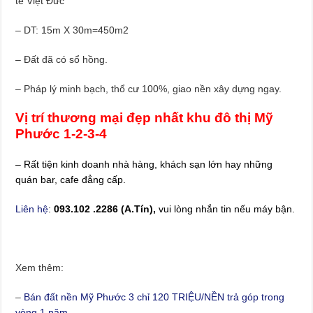
tế Việt Đức
– DT: 15m X 30m=450m2
– Đất đã có sổ hồng.
– Pháp lý minh bạch, thổ cư 100%, giao nền xây dựng ngay.
Vị trí thương mại đẹp nhất khu đô thị Mỹ
Phước 1-2-3-4
– Rất tiện kinh doanh nhà hàng, khách sạn lớn hay những
quán bar, cafe đẳng cấp.
Liên hệ
:
093.102 .2286 (A.Tín),
vui lòng nhắn tin nếu máy bận.
Xem thêm:
–
Bán đất nền Mỹ Phước 3 chỉ 120 TRIỆU/NỀN trả góp trong
vòng 1 năm