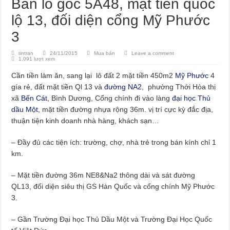
Bán lô góc 5A48, mặt tiền quốc
lộ 13, đối diện cổng Mỹ Phước
3
tintran
24/11/2015
Mua bán
Leave a comment
1,091 lượt xem
Cần tiền làm ăn, sang lại lô đất 2 mặt tiền 450m2
Mỹ Phước
4
gía rẻ, đất mặt tiền Ql 13 và
đường NA2
, phường Thới Hòa thị
xã
Bến Cát
, Bình Dương, Cổng chính đi vào làng
đại học Thủ
dầu Một
, mặt tiền đường nhựa rộng 36m. vị trí cực kỳ đắc địa,
thuận tiện kinh doanh nhà hàng, khách sạn…
– Đầy đủ các tiện ích: trường, chợ, nhà trẻ trong bán kính chỉ 1
km.
– Mặt tiền đường 36m NE8&Na2 thông dài và sát đường
QL13, đối diện siêu thị GS Hàn Quốc và cổng chính Mỹ Phước
3.
– Gần Trường Đại học Thủ Dầu Một và Trường Đại Học Quốc