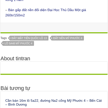
–
Bán gấp đất nền đối diện Đại Học Thủ Dầu Một giá
260tr/150m2
Tags
ĐẤT MẶT TIỀN QUỐC LỘ 13
ĐẤT NỀN MỸ PHƯỚC 4
LÔ 5A48 MỸ PHƯỚC 4
About tintran
Bài tương tự
Cần bán 16m lô 5a22, đường Na2 cổng Mỹ Phước 4 – Bến Cát
– Bình Dương