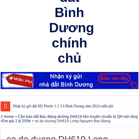
Nhận ký gửi đất Mỹ Phước 1 2 3 4 Bình Dương năm 2024 miễn phí
Cho thuê nhà Ecolakes Bình Dương, mới đẹp, đầy đủ nội thất
Home
>
Cần bán đất Bàu Bàng đường DH619 liên huyện chuẩn bị QH mở rộng
45m giá 1 tỷ 250tr
>
so do duong DH619 Long Nguyen Bau Bang
Phòng công chứng tại Chơn Thành – Bình Phước
Phòng công chứng tại Đồng Phú – Bình Phước