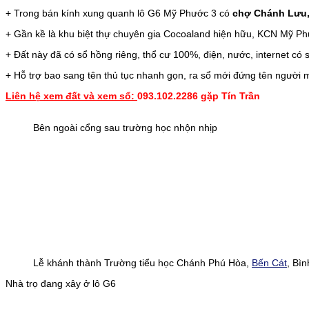
+ Trong bán kính xung quanh lô G6 Mỹ Phước 3 có
chợ Chánh Lưu,
+ Gần kề là khu biệt thự chuyên gia Cocoaland hiện hữu, KCN Mỹ Phướ
+ Đất này đã có sổ hồng riêng, thổ cư 100%, điện, nước, internet có
+ Hỗ trợ bao sang tên thủ tục nhanh gọn, ra sổ mới đứng tên người 
Liên hệ xem đất và xem sổ:
093.102.2286 gặp Tín Trần
Bên ngoài cổng sau trường học nhộn nhịp
Lễ khánh thành Trường tiểu học Chánh Phú Hòa,
Bến Cát
, Bì
Nhà trọ đang xây ở lô G6