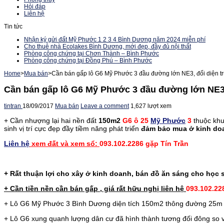
Hỏi đáp
Liên hệ
Tin tức
Nhận ký gửi đất Mỹ Phước 1 2 3 4 Bình Dương năm 2024 miễn phí
Cho thuê nhà Ecolakes Bình Dương, mới đẹp, đầy đủ nội thất
Phòng công chứng tại Chơn Thành – Bình Phước
Phòng công chứng tại Đồng Phú – Bình Phước
Home
>
Mua bán
>
Cần bán gấp lô G6 Mỹ Phước 3 đầu đường lớn NE3, đối diện tr
Cần bán gấp lô G6 Mỹ Phước 3 đầu đường lớn NE3,
tintran
18/09/2017
Mua bán
Leave a comment
1,627 lượt xem
+ Cần nhượng lại hai nền đất
150m2
G6 ô 25
Mỹ Phước
3
thuộc kh
sinh vị trí cực đẹp đầy tiềm năng phát triển
đảm bảo mua ở kinh doa
Liên hệ
xem đất và xem sổ:
093.102.2286 gặp Tín Trần
+ Rất thuận lợi cho xây ở kinh doanh, bán đồ ăn sáng cho học s
+ Cần tiền nền cần bán gấp , giá rất hữu nghị liên hệ
093.102.22
+ Lô G6 Mỹ Phước 3 Bình Dương diện tích 150m2 thông đường 25m 
+ Lô G6 xung quanh lượng dân cư đã hình thành tương đối đông so v