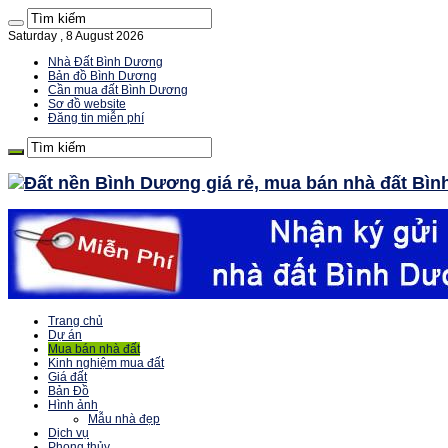
Saturday , 8 August 2026
Nhà Đất Bình Dương
Bản đồ Bình Dương
Cần mua đất Bình Dương
Sơ đồ website
Đăng tin miễn phí
Trang chủ
Dự án
Mua bán nhà đất
Kinh nghiệm mua đất
Giá đất
Bản Đồ
Hình ảnh
Mẫu nhà đẹp
Dịch vụ
Phong thủy