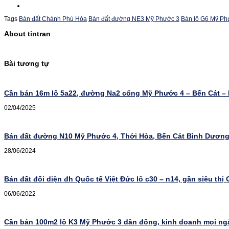
Tags
Bán đất Chánh Phú Hòa
Bán đất đường NE3 Mỹ Phước 3
Bán lô G6 Mỹ Ph
About tintran
Bài tương tự
Cần bán 16m lô 5a22, đường Na2 cổng Mỹ Phước 4 – Bến Cát –
02/04/2025
Bán đất đường N10 Mỹ Phước 4, Thới Hòa, Bến Cát Bình Dươn
28/06/2024
Bán đất đối diện đh Quốc tế Việt Đức lô c30 – n14, gần siệu thị
06/06/2022
Cần bán 100m2 lô K3 Mỹ Phước 3 dân đông, kinh doanh mọi n