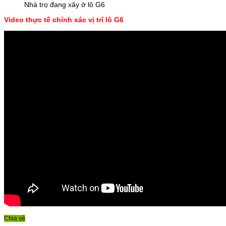
Nhà trọ đang xây ở lô G6
Video thực tế chính xác vị trí lô G6
Chia sẻ