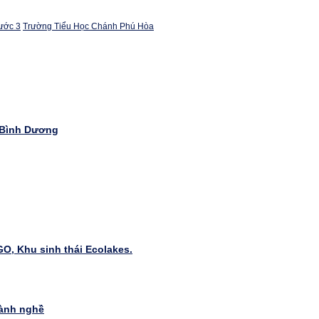
ước 3
Trường Tiểu Học Chánh Phú Hòa
 Bình Dương
g
 GO, Khu sinh thái Ecolakes.
gành nghề