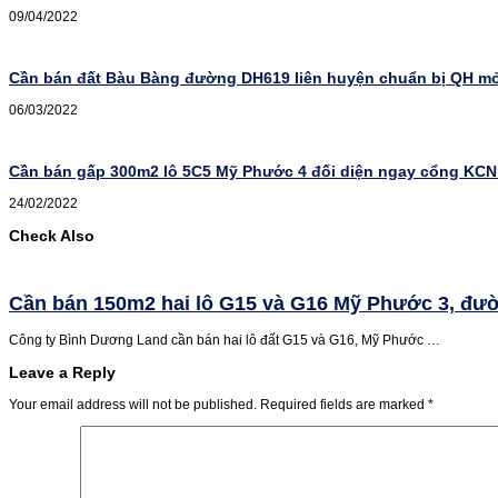
09/04/2022
Cần bán đất Bàu Bàng đường DH619 liên huyện chuẩn bị QH mở 
06/03/2022
Cần bán gấp 300m2 lô 5C5 Mỹ Phước 4 đối diện ngay cổng KCN 
24/02/2022
Check Also
Cần bán 150m2 hai lô G15 và G16 Mỹ Phước 3, đườ
Công ty Bình Dương Land cần bán hai lô đất G15 và G16, Mỹ Phước …
Leave a Reply
Your email address will not be published.
Required fields are marked
*