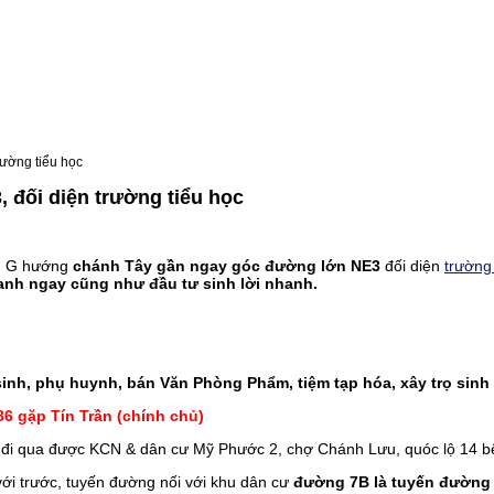
ường tiểu học
 đối diện trường tiểu học
u G hướng
chánh Tây gần ngay góc đường lớn NE3
đối diện
trường
nh ngay cũng như đầu tư sinh lời nhanh.
inh, phụ huynh, bán Văn Phòng Phẩm, tiệm tạp hóa, xây trọ sinh 
86 gặp Tín Trần (chính chủ)
đi qua được KCN & dân cư Mỹ Phước 2, chợ Chánh Lưu, quóc lộ 14 bê
ới trước, tuyến đường nối với khu dân cư
đường 7B là tuyến đường 