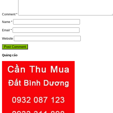
Comment
*
Name
*
Email
*
Website
Quảng cáo