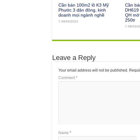
Cần bán 100m2 lô K3 Mỹ
Cần bá
Phước 3 dân đông, kinh
DH619 l
doanh mọi ngành nghề
QH mở 
250tr
09/04/2022
06/03/2
Leave a Reply
Your email address will not be published.
Requir
Comment
*
Name
*