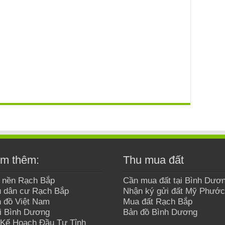
m thêm:
Thu mua đất
 nền Rạch Bắp
Cần mua đất tại Bình Dươ
 dân cư Rạch Bắp
Nhận ký gửi đất Mỹ Phước
 đồ Việt Nam
Mua đất Rạch Bắp
i Bình Dương
Bản đồ Bình Dương
Kế Hoạch Đầu Tư Tỉnh