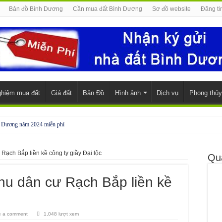
Bản đồ Bình Dương
Cần mua đất Bình Dương
Sơ đồ website
Đăng ti
ghiệm mua đất
Giá đất
Bản Đồ
Hình ảnh
Dịch vụ
Phong thủy
h Dương năm 2024 miễn phí
đẹp, đầy đủ nội thất
Rạch Bắp liền kề công ty giầy Đại lộc
nh Phước
Qu
 Phước
hu dân cư Rạch Bắp liền kề
e a comment
1,048 lượt xem