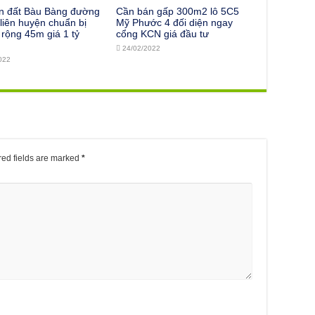
n đất Bàu Bàng đường
Cần bán gấp 300m2 lô 5C5
iên huyện chuẩn bị
Mỹ Phước 4 đối diện ngay
rộng 45m giá 1 tỷ
cổng KCN giá đầu tư
24/02/2022
022
ed fields are marked
*