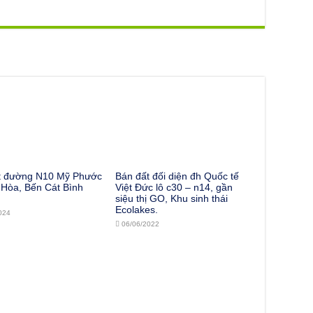
t đường N10 Mỹ Phước
Bán đất đối diện đh Quốc tế
 Hòa, Bến Cát Bình
Việt Đức lô c30 – n14, gần
siệu thị GO, Khu sinh thái
Ecolakes.
024
06/06/2022