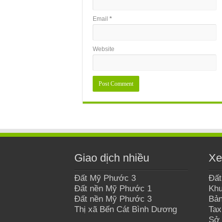
Email
*
Website
Giao dịch nhiều
Xe
Đất Mỹ Phước 3
Đất
Đất nền Mỹ Phước 1
Khu
Đất nền Mỹ Phước 3
Bản
Thị xã Bến Cát Bình Dương
Tax
Sở 