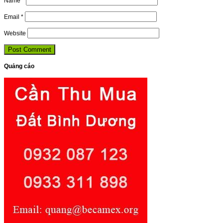
Name
*
Email
*
Website
Quảng cáo