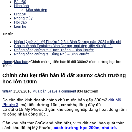
Bản Đồ
Hình ảnh
Mẫu nhà đẹp
Dịch vụ
Phong thủy
Hỏi đáp
Liên hệ
Tin tức
Nhận ký gửi đất Mỹ Phước 1 2 3 4 Bình Dương năm 2024 miễn phí
Cho thuê nhà Ecolakes Bình Dương, mới đẹp, đầy đủ nội thất
Phòng công chứng tại Chơn Thành – Bình Phước
Phòng công chứng tại Đồng Phú – Bình Phước
Home
>
Mua bán
>
Chính chủ kẹt tiền bán lô đất 300m2 cách trường học lớn
100m
Chính chủ kẹt tiền bán lô đất 300m2 cách trường
học lớn 100m
tintran
15/09/2016
Mua bán
Leave a comment
834 lượt xem
Do cần tiền kinh doanh chính chủ muốn bán gấp 300m2
đất Mỹ
Phước 3
, mặt tiền đường 16m, cơ sở hạ tầng đầy đủ.
Lô đất G15 Mỹ Phước 3 gần khu công nghiệp đang hoạt động rầm
rộ công nhân đông đúc .
Gần khu biệt thự CoColand hiện hữu, vị trí đất cao, bao quát toàn
cảnh khu đô thị Mỹ Phước,
cách trường học 200m, nhà trẻ.