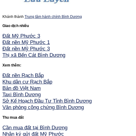
Khánh thành
Trung tâm hành chính Bình Dương
Giao dịch nhiều
Đất Mỹ Phước 3
Đất nền Mỹ Phước 1
Đất nền Mỹ Phước 3
Thị xã Bến Cát Bình Dương
Xem thêm:
Đất nền Rạch Bắp
Khu dân cư Rạch Bắp
Bản đồ Việt Nam
Taxi Bình Dương
Sở Kế Hoạch Đầu Tư Tỉnh Bình Dương
Văn phòng công chứng Bình Dương
Thu mua đất
Cần mua đất tại Bình Dương
Nhận ký gửi đất Mỹ Phước