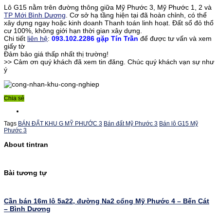
Lô G15 nằm trên đường thông giữa Mỹ Phước 3, Mỹ Phước 1, 2 và
TP Mới Bình Dương
. Cơ sở hạ tầng hiện tại đã hoàn chỉnh, có thể
xây dựng ngay hoặc kinh doanh Thanh toán linh hoạt. Đất sổ đỏ thổ
cư 100%, không giới hạn thời gian xây dựng.
Chi tiết
liên hệ
:
093.102.2286 gặp Tín Trần
để được tư vấn và xem
giấy tờ
Đảm bảo giá thấp nhất thị trường!
>> Cảm ơn quý khách đã xem tin đăng. Chúc quý khách vạn sự như
ý
Chia sẻ
Tags
BÁN ĐẤT KHU G MỸ PHƯỚC 3
Bán đất Mỹ Phước 3
Bán lô G15 Mỹ
Phước 3
About tintran
Bài tương tự
Cần bán 16m lô 5a22, đường Na2 cổng Mỹ Phước 4 – Bến Cát
– Bình Dương