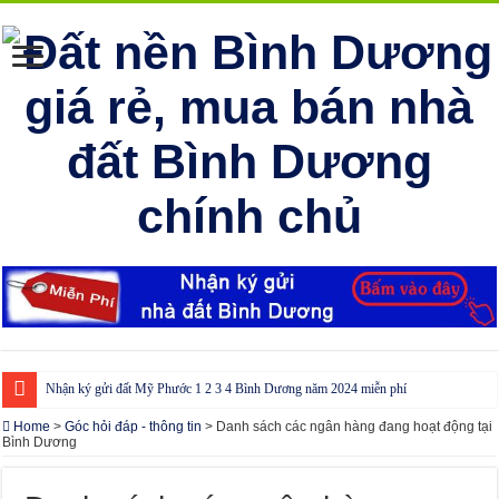
Nhận ký gửi đất Mỹ Phước 1 2 3 4 Bình Dương năm 2024 miễn phí
Cho thuê nhà Ecolakes Bình Dương, mới đẹp, đầy đủ nội thất
Home
>
Góc hỏi đáp - thông tin
>
Danh sách các ngân hàng đang hoạt động tại
Bình Dương
Phòng công chứng tại Chơn Thành – Bình Phước
Phòng công chứng tại Đồng Phú – Bình Phước