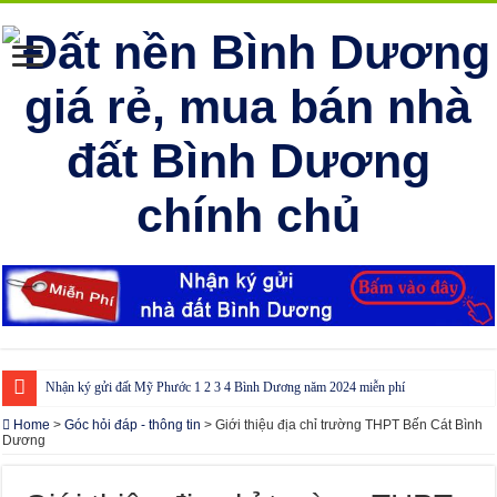
Nhận ký gửi đất Mỹ Phước 1 2 3 4 Bình Dương năm 2024 miễn phí
Cho thuê nhà Ecolakes Bình Dương, mới đẹp, đầy đủ nội thất
Home
>
Góc hỏi đáp - thông tin
>
Giới thiệu địa chỉ trường THPT Bến Cát Bình
Dương
Phòng công chứng tại Chơn Thành – Bình Phước
Phòng công chứng tại Đồng Phú – Bình Phước