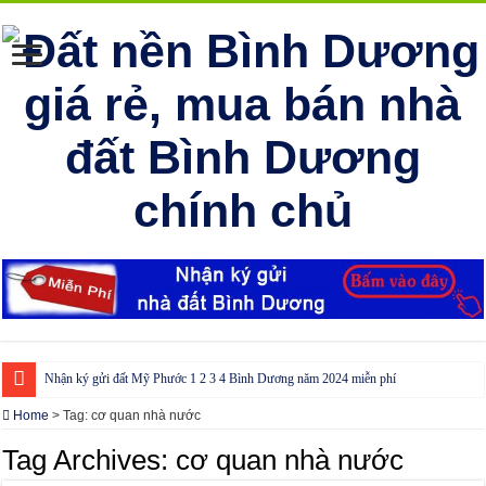
Nhận ký gửi đất Mỹ Phước 1 2 3 4 Bình Dương năm 2024 miễn phí
Cho thuê nhà Ecolakes Bình Dương, mới đẹp, đầy đủ nội thất
Home
>
Tag:
cơ quan nhà nước
Phòng công chứng tại Chơn Thành – Bình Phước
Tag Archives:
cơ quan nhà nước
Phòng công chứng tại Đồng Phú – Bình Phước