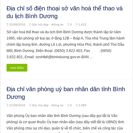
Địa chỉ số điện thoại sở văn hoá thể thao và
du lịch Bình Dương
22/09/2016
Góc hỏi đáp - thông tin
0
1,615
Sở văn hoá thể thao và du lịch tỉnh Bình Dương được thành lập từ năm
1995, văn phòng sở toạ lạc ở tầng 12B – tháp A, Tòa nhà Trung tâm hành
chính tập trung tỉnh, đường Lê Lợi, phường Hòa Phú, thành phố Thủ Dầu
Một, Bình Dương. Điện thoại: (0650) 3.822.403; Fax : (0650)
3.832.801; Email: sovhttdl@binhduong.gov.vn BAN …
xem thêm
Địa chỉ văn phòng uỷ ban nhân dân tỉnh Bình
Dương
21/09/2016
Góc hỏi đáp - thông tin
0
2,985
Văn phòng Ủy ban nhân dân tỉnh Bình Dương (sau đây gọi tắt là Văn
phòng) là cơ quan thuộc Ủy ban nhân dân (sau đây viết tắt là UBND) tỉnh.
Văn phòng chịu sự chỉ đạo, quản lý về tổ chức, biên chế và công tác của