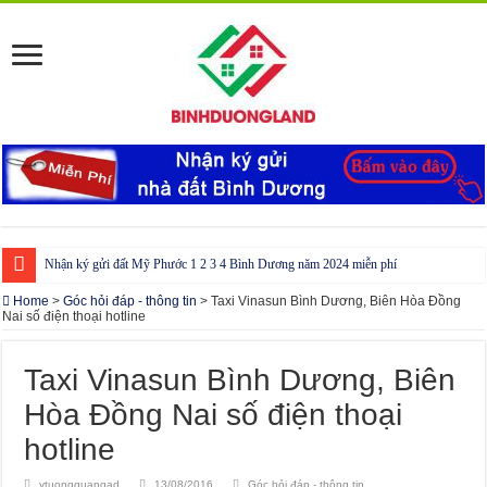
Nhận ký gửi đất Mỹ Phước 1 2 3 4 Bình Dương năm 2024 miễn phí
Cho thuê nhà Ecolakes Bình Dương, mới đẹp, đầy đủ nội thất
Home
>
Góc hỏi đáp - thông tin
>
Taxi Vinasun Bình Dương, Biên Hòa Đồng
Nai số điện thoại hotline
Phòng công chứng tại Chơn Thành – Bình Phước
Phòng công chứng tại Đồng Phú – Bình Phước
Taxi Vinasun Bình Dương, Biên
Hòa Đồng Nai số điện thoại
hotline
ytuongquangad
13/08/2016
Góc hỏi đáp - thông tin