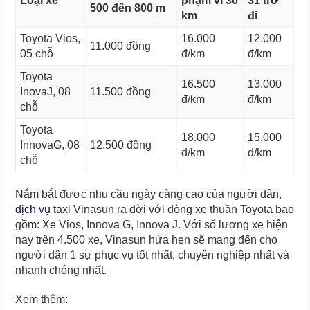
Loại xe
phạm vi 30
31 trở
500 đến 800 m
km
đi
Toyota Vios,
16.000
12.000
11.000 đồng
05 chỗ
đ/km
đ/km
Toyota
16.500
13.000
InovaJ, 08
11.500 đồng
đ/km
đ/km
chỗ
Toyota
18.000
15.000
InnovaG, 08
12.500 đồng
đ/km
đ/km
chỗ
Nắm bắt được nhu cầu ngày càng cao của người dân,
dịch vụ
taxi Vinasun ra đời với dòng xe thuần Toyota bao
gồm: Xe Vios, Innova G, Innova J. Với số lượng xe hiện
nay trên 4.500 xe, Vinasun hứa hẹn sẽ mang đến cho
người dân 1 sự phục vụ tốt nhất, chuyên nghiệp nhất và
nhanh chóng nhất.
Xem thêm: