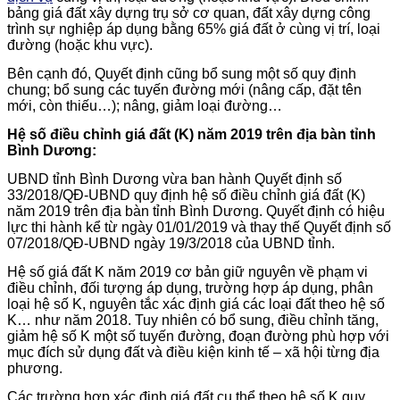
bảng giá đất xây dựng trụ sở cơ quan, đất xây dựng công
trình sự nghiệp áp dụng bằng 65% giá đất ở cùng vị trí, loại
đường (hoặc khu vực).
Bên cạnh đó, Quyết định cũng bổ sung một số quy định
chung; bổ sung các tuyến đường mới (nâng cấp, đặt tên
mới, còn thiếu…); nâng, giảm loại đường…
Hệ số điều chỉnh giá đất (K) năm 2019 trên địa bàn tỉnh
Bình Dương:
​UBND tỉnh Bình Dương vừa ban hành Quyết định số
33/2018/QĐ-UBND quy định hệ số điều chỉnh giá đất (K)
năm 2019 trên địa bàn tỉnh Bình Dương.​ Quyết định có hiệu
lực thi hành kể từ ngày 01/01/2019 và thay thế Quyết định số
07/2018/QĐ-UBND ngày 19/3/2018 của UBND tỉnh.​
​Hệ số giá đất K năm 2019 cơ bản giữ nguyên về phạm vi
điều chỉnh, đối tượng áp dụng, trường hợp áp dụng, phân
loại hệ số K, nguyên tắc xác định giá các loại đất theo hệ số
K… như năm 2018. Tuy nhiên có bổ sung, điều chỉnh tăng,
giảm hệ số K một số tuyến đường, đoạn đường phù hợp với
mục đích sử dụng đất và điều kiện kinh tế – xã hội từng địa
phương.
Các trường hợp xác định giá đất cụ thể theo hệ số K quy