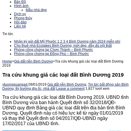
Bản Đồ
Hình ảnh
Mẫu nhà đẹp
Dịch vụ
Phong thủy
Hỏi đáp
Liên hệ
Tin tức
Nhận ký gửi đất Mỹ Phước 1 2 3 4 Bình Dương năm 2024 miễn phí
Cho thuê nhà Ecolakes Bình Dương, mới đẹp, đầy đủ nội thất
Phòng công chứng tại Chơn Thành – Bình Phước
Phòng công chứng tại Đồng Phú – Bình Phước
Home
>
Giá đất nền Bình Dương
>
Tra cứu khung giá các loại đất Bình Dương
2019
Tra cứu khung giá các loại đất Bình Dương 2019
ytuongquangad
09/01/2019
Giá đất nền Bình Dương
,
Tin tức bất động sản Bình
Dương, thị trường địa ốc, nhà đất
Leave a comment
1,827 lượt xem
Tra cứu khung giá các loại đất Bình Dương 2019.
UBND tỉnh
Bình Dương vừ​​a ban hành Quyết định số 32/2018/QĐ-
UBND quy định Bảng giá các loại đất trên địa bàn tỉnh Bình
Dương. Quyết định này có hiệu lực kể từ ngày 01/01/2019
và thay thế Quyết định số 04/2017/QĐ-UBND ngày
17/02/2017 của UBND tỉnh.​