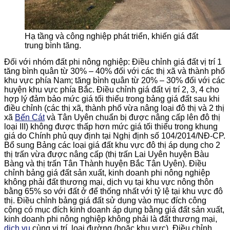
Hạ tầng và công nghiệp phát triển, khiến giá đất
trung bình tăng.
Đối với nhóm đất phi nông nghiệp: Điều chỉnh giá đất vị trí 1
tăng bình quân từ 30% – 40% đối với các thị xã và thành phố
khu vực phía Nam; tăng bình quân từ 20% – 30% đối với các
huyện khu vực phía Bắc. Điều chỉnh giá đất vị trí 2, 3, 4 cho
hợp lý đảm bảo mức giá tối thiểu trong bảng giá đất sau khi
điều chỉnh (các thị xã, thành phố vừa nâng loại đô thị và 2 thị
xã
Bến Cát
và Tân Uyên chuẩn bị được nâng cấp lên đô thị
loại III) không được thấp hơn mức giá tối thiểu trong khung
giá do Chính phủ quy định tại Nghị định số 104/2014/NĐ-CP.
Bổ sung Bảng các loại giá đất khu vực đô thị áp dụng cho 2
thị trấn vừa được nâng cấp (thị trấn Lai Uyên huyện Bàu
Bàng và thị trấn Tân Thành huyện Bắc Tân Uyên). Điều
chỉnh bảng giá đất sản xuất, kinh doanh phi nông nghiệp
không phải đất thương mại, dịch vụ tại khu vực nông thôn
bằng 65% so với đất ở để thống nhất với tỷ lệ tại khu vực đô
thị. Điều chỉnh bảng giá đất sử dụng vào mục đích công
cộng có mục đích kinh doanh áp dụng bằng giá đất sản xuất,
kinh doanh phi nông nghiệp không phải là đất thương mại,
dịch vụ
cùng vị trí, loại đường (hoặc khu vực). Điều chỉnh